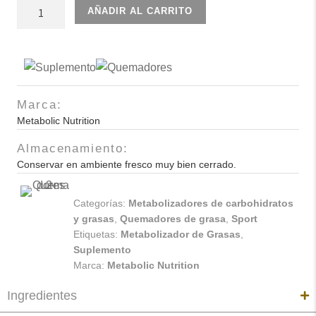
Insulean
AÑADIR AL CARRITO
Metabolizador
Carbohidratos
y
Azúcares
90Caps
Marca:
30Serv
Metabolic Nutrition
cantidad
Almacenamiento:
Conservar en ambiente fresco muy bien cerrado.
Categorías:
Metabolizadores de carbohidratos
y grasas
,
Quemadores de grasa
,
Sport
Etiquetas:
Metabolizador de Grasas
,
Suplemento
Marca:
Metabolic Nutrition
Ingredientes