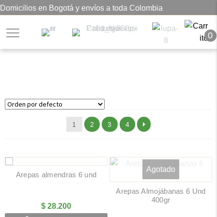
Domicilios en Bogotá y envíos a toda Colombia
0
Congelados
1
2
3
4
Agotado
Arepas almendras 6 und
Arepas Almojábanas 6 Und
400gr
$
28.200