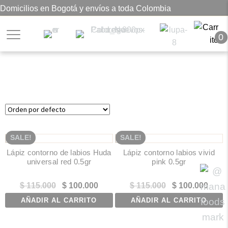
Domicilios en Bogotá y envíos a toda Colombia
0
Lápiz contorno de labios
SALE!
SALE!
Lápiz contorno de labios Huda
Lápiz contorno labios vivid
universal red 0.5gr
pink 0.5gr
El
El
El
El
$
115.000
$
100.000
$
115.000
$
100.000
precio
precio
precio
precio
AÑADIR AL CARRITO
AÑADIR AL CARRITO
original
actual
original
actual
era:
es:
era:
es: