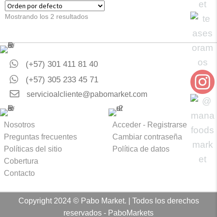
$ 115.000.
$ 100.000.
$ 115.000.
$ 100
Mostrando los 2 resultados
(+57) 301 411 81 40
(+57) 305 233 45 71
servicioalcliente@pabomarket.com
Nosotros
Acceder - Registrarse
Preguntas frecuentes
Cambiar contraseña
Políticas del sitio
Política de datos
Cobertura
Contacto
Copyright 2024 © Pabo Market. | Todos los derechos
reservados - PaboMarkets