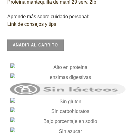
Proteína mantequilla de maní 29 serv. 2lb
Aprende más sobre cuidado personal:
Link de consejos y tips
Proteína
AÑADIR AL CARRITO
sin
sabor
29
serv.
2lb
cantidad