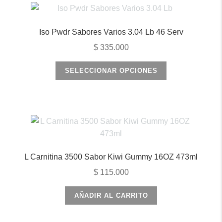
variantes.
Las
opciones
Iso Pwdr Sabores Varios 3.04 Lb 46 Serv
se
$
335.000
pueden
elegir
Este
SELECCIONAR OPCIONES
en
producto
la
tiene
página
múltiples
de
variantes.
producto
Las
opciones
se
L Carnitina 3500 Sabor Kiwi Gummy 16OZ 473ml
pueden
$
115.000
elegir
en
AÑADIR AL CARRITO
la
página