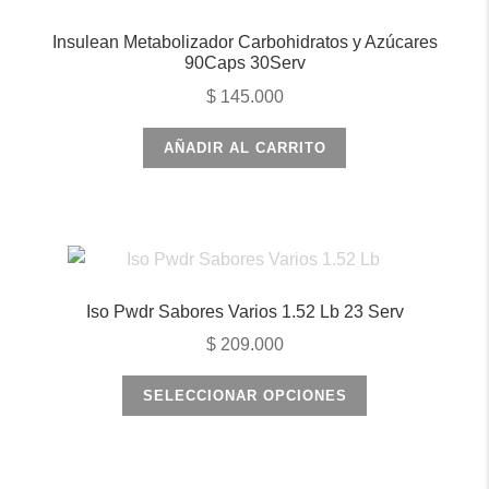
Insulean Metabolizador Carbohidratos y Azúcares
90Caps 30Serv
$
145.000
AÑADIR AL CARRITO
Iso Pwdr Sabores Varios 1.52 Lb 23 Serv
$
209.000
Este
SELECCIONAR OPCIONES
producto
tiene
múltiples