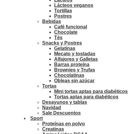
Lácteos veganos
Tortillas
Postres
Bebidas
Café funcional
Chocolate
Tés
Snacks y Postres
Gelatinas
Mecato y tostadas
Alfajores y Galletas
Barras proteína
Brownies y Trufas
Chocolatinas
Obleas sin azúcar
Tortas
Mini tortas aptas para diabéticos
Tortas aptas para diabéticos
Desayunos y tablas
Navidad
Sale Descuentos
Sport
Proteínas en polvo
Creatinas