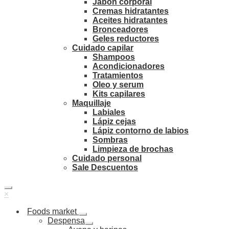
Jabón corporal
Cremas hidratantes
Aceites hidratantes
Bronceadores
Geles reductores
Cuidado capilar
Shampoos
Acondicionadores
Tratamientos
Oleo y serum
Kits capilares
Maquillaje
Labiales
Lápiz cejas
Lápiz contorno de labios
Sombras
Limpieza de brochas
Cuidado personal
Sale Descuentos
×
Foods market
Despensa