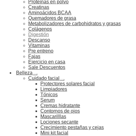
Proteínas en polvo
Creatinas
Aminoácidos BCAA
Quemadores de grasa
Metabolizadores de carbohidratos y grasas
Colágenos
Digestión
Descanso
Vitaminas
Pre entreno
Fajas
Ejercicio en casa
Sale Descuentos
Belleza
Cuidado facial
Protectores solares facial
Limpiadores
Tónicos
Serum
Cremas hidratante
Contornos de ojos
Mascarilllas
Lociones secante
Crecimiento pestañas y cejas
Mini kit facial