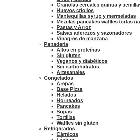
Granolas cereales quinua y semilla
Huevos criollos
Mantequillas syrup y mermeladas
Mezclas pancakes waffles tortas na
Pastas y Arroz
Salsas aderezos y sazonadores
Vinagres de manzana
Panadería
Altos en proteínas
Sin gluten
Veganos y diabéticos
Sin carbohidratos
Artesanales
Congelados
Arepas
Base Pizza
Helados
Horneados
Pancakes
Sopas
Tortillas
Waffles sin gluten
Refrigerados
Cárnicos
Lácteos