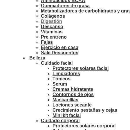
Aminoácidos BCAA
Quemadores de grasa
Metabolizadores de carbohidratos y gra
Colágenos
Digestión
Descanso
Vitaminas
Pre entreno
Fajas
Ejercicio en casa
Sale Descuentos
Belleza
Cuidado facial
Protectores solares facial
Limpiadores
Tónicos
Serum
Cremas hidratante
Contornos de ojos
Mascarilllas
Lociones secante
Crecimiento pestañas y cejas
Mini kit facial
Cuidado corporal
Protectores solares corporal