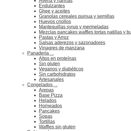
Avena y harinas
Endulzantes
Ghee y aceites
Granolas cereales quinua y semillas
Huevos criollos
Mantequillas syrup y mermeladas
Mezclas pancakes waffles tortas natillas y 
Pastas y Arroz
Salsas aderezos y sazonadores
Vinagres de manzana
Panadería
Altos en proteínas
Sin gluten
Veganos y diabéticos
Sin carbohidratos
Artesanales
Congelados
Arepas
Base Pizza
Helados
Horneados
Pancakes
Sopas
Tortillas
Waffles sin gluten