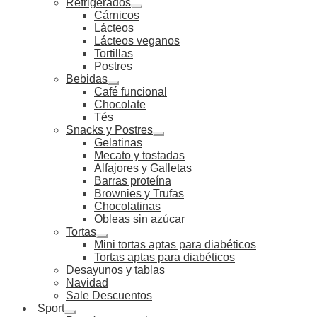
Refrigerados
Cárnicos
Lácteos
Lácteos veganos
Tortillas
Postres
Bebidas
Café funcional
Chocolate
Tés
Snacks y Postres
Gelatinas
Mecato y tostadas
Alfajores y Galletas
Barras proteína
Brownies y Trufas
Chocolatinas
Obleas sin azúcar
Tortas
Mini tortas aptas para diabéticos
Tortas aptas para diabéticos
Desayunos y tablas
Navidad
Sale Descuentos
Sport