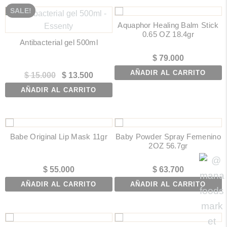
SALE!
Aquaphor Healing Balm Stick
0.65 OZ 18.4gr
Antibacterial gel 500ml
$
79.000
AÑADIR AL CARRITO
El
El
$
15.000
$
13.500
precio
precio
AÑADIR AL CARRITO
original
actual
era:
es:
$ 15.000.
$ 13.500.
Babe Original Lip Mask 11gr
Baby Powder Spray Femenino
2OZ 56.7gr
$
55.000
$
63.700
AÑADIR AL CARRITO
AÑADIR AL CARRITO