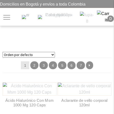
Domicilios en Bogotá y envíos a toda Colombia
0
Belleza
1
2
3
4
5
6
7
Ácido Hialurónico Con Msm
Aclarante de vello corporal
1000 Mg 120 Caps
120ml