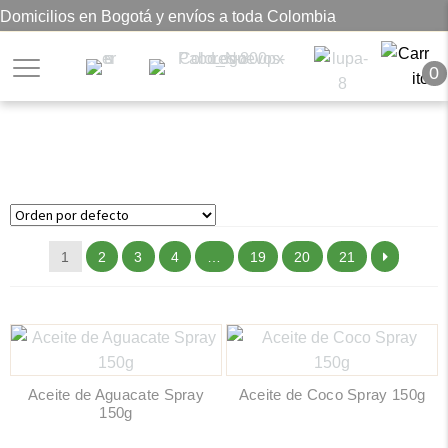
Domicilios en Bogotá y envíos a toda Colombia
0
Foods market
1
2
3
4
…
19
20
21
Aceite de Aguacate Spray
Aceite de Coco Spray 150g
150g