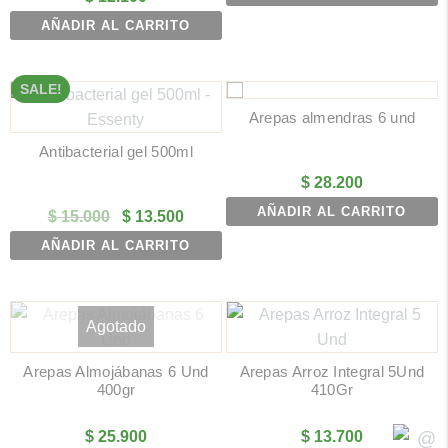
AÑADIR AL CARRITO
SALE!
Arepas almendras 6 und
Antibacterial gel 500ml
$
28.200
AÑADIR AL CARRITO
El
El
$
15.000
$
13.500
precio
precio
AÑADIR AL CARRITO
original
actual
era:
es:
$ 15.000.
$ 13.500.
Agotado
Arepas Almojábanas 6 Und
Arepas Arroz Integral 5Und
400gr
410Gr
$
25.900
$
13.700