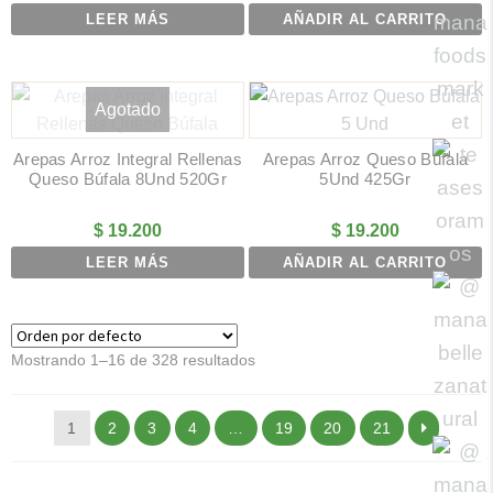
LEER MÁS
AÑADIR AL CARRITO
Agotado
Arepas Arroz Integral Rellenas
Arepas Arroz Queso Búfala
Queso Búfala 8Und 520Gr
5Und 425Gr
$
19.200
$
19.200
LEER MÁS
AÑADIR AL CARRITO
Mostrando 1–16 de 328 resultados
1
2
3
4
…
19
20
21