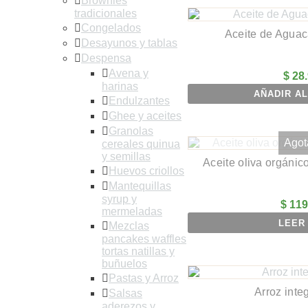
Brownies
tradicionales
Congelados
Aceite de Aguac
Desayunos y tablas
Despensa
Avena y
$
28.
harinas
AÑADIR AL
Endulzantes
Ghee y aceites
Granolas
Agot
cereales quinua
y semillas
Aceite oliva orgánic
Huevos criollos
Mantequillas
syrup y
$
119
mermeladas
LEER
Mezclas
pancakes waffles
tortas natillas y
buñuelos
Pastas y Arroz
Arroz inte
Salsas
aderezos y