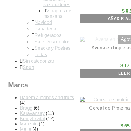
sazonadores
Vinagres de
$
6.
manzana
AÑADIR AL
Navidad
Panadería
Refrigerados
Agot
Sale Descuentos
Avena en hojuelas
Snacks y Postres
Tortas
Sin categorizar
$
17.
Sport
LEER
Marca
Badem almonds and fruits
(4)
Bragg
(6)
Cereal de Proteína
Karavansay
(11)
Konfyt kvital
(12)
Manzato
(1)
$
65.
Meile
(4)