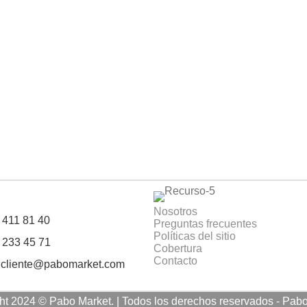
Nosotros
 411 81 40
Preguntas frecuentes
Políticas del sitio
 233 45 71
Cobertura
Contacto
alcliente@pabomarket.com
ht 2024 © Pabo Market. | Todos los derechos reservados - Pab