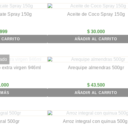
ate Spray 150g
Aceite de Coco Spray 150g
999
$
30.000
 CARRITO
AÑADIR AL CARRITO
ado
o extra virgen 946ml
Arequipe almendras 500gr
.000
$
43.500
 MÁS
AÑADIR AL CARRITO
gral 500gr
Arroz integral con quinua 500g