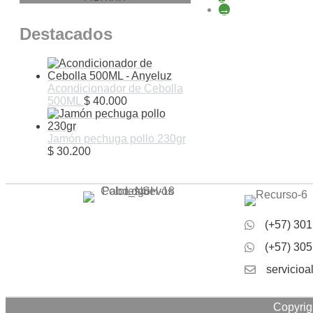
→
Destacados
Acondicionador de Cebolla
500ML
$
40.000
Jamón pechuga pollo 230gr
$
30.200
(+57) 301
(+57) 305
servicio
Copyrig