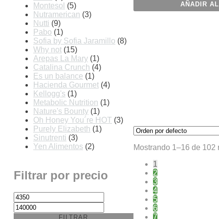
AÑADIR AL
Montesol
(5)
Nutramerican
(3)
Nutti
(9)
Pabo
(1)
Sofia by Sofia Jaramillo
(8)
Why not
(15)
Arepas La Mary
(1)
Catalina Crunch
(4)
Es un balance
(1)
Hacienda Gourmet
(4)
Kellogg's
(1)
Metabolic Nutrition
(1)
Nature's Bounty
(1)
Oh Honey You´re HOT
(3)
Purely Elizabeth
(1)
Sinutrenti
(3)
Yen Alimentos
(2)
Mostrando 1–16 de 102 
1
Filtrar por precio
2
3
4
Precio
Precio
5
mínimo
máximo
6
7
FILTRAR