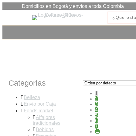
Domicilios en Bogotá y envíos a toda Colombia
Despensa
Categorías
1
Belleza
2
Envio por Caja
3
4
Foods market
5
Alfajores
6
tradicionales
7
Bebidas
→