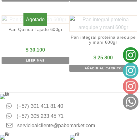
Agotado
Pan Quinua Tajado 600gr
Pan integral proteína arequipe
y maní 600gr
$
30.100
$
25.800
LEER MÁS
AÑADIR AL CARRITO
(+57) 301 411 81 40
(+57) 305 233 45 71
servicioalcliente@pabomarket.com