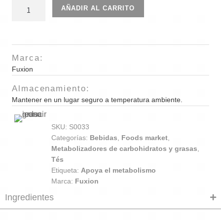
Thermo
AÑADIR AL CARRITO
T3-
Fuxion
x
28Und
Marca:
cantidad
Fuxion
Almacenamiento:
Mantener en un lugar seguro a temperatura ambiente.
SKU:
S0033
Categorías:
Bebidas
,
Foods market
,
Metabolizadores de carbohidratos y grasas
,
Tés
Etiqueta:
Apoya el metabolismo
Marca:
Fuxion
Ingredientes