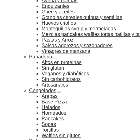
Avena y harinas
Endulzantes
Ghee y aceites
Granolas cereales quinua y semillas
Huevos criollos
Mantequillas syrup y mermeladas
Mezclas pancakes waffles tortas natillas y 
Pastas y Arroz
Salsas aderezos y sazonadores
Vinagres de manzana
Panadería
Altos en proteínas
Sin gluten
Veganos y diabéticos
Sin carbohidratos
Artesanales
Congelados
Arepas
Base Pizza
Helados
Horneados
Pancakes
Sopas
Tortillas
Waffles sin gluten