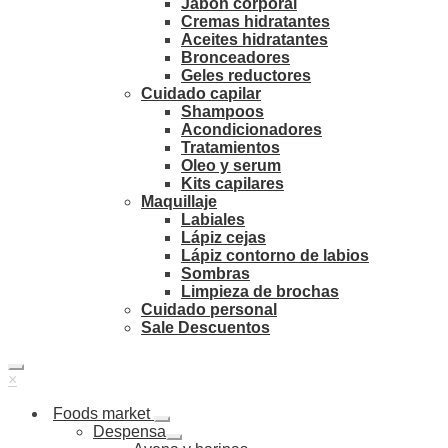
Jabón corporal
Cremas hidratantes
Aceites hidratantes
Bronceadores
Geles reductores
Cuidado capilar
Shampoos
Acondicionadores
Tratamientos
Oleo y serum
Kits capilares
Maquillaje
Labiales
Lápiz cejas
Lápiz contorno de labios
Sombras
Limpieza de brochas
Cuidado personal
Sale Descuentos
×
Foods market
Despensa