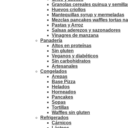
Granolas cereales quinua y semilla
Huevos criollos
Mantequillas syrup y mermeladas
Mezclas pancakes waffles tortas na
Pastas y Arroz
Salsas aderezos y sazonadores
Vinagres de manzana
Panadería
Altos en proteínas
Sin gluten
Veganos y diabéticos
Sin carbohidratos
Artesanales
Congelados
Arepas
Base Pizza
Helados
Horneados
Pancakes
Sopas
Tortillas
Waffles sin gluten
Refrigerados
Cárnicos
Lácteos