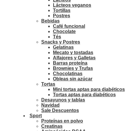
Lácteos veganos
Tortillas
Postres
Bebidas
Café funcional
Chocolate
Tés
Snacks y Postres
Gelatinas
Mecato y tostadas
Alfajores y Galletas
Barras proteína
Brownies y Trufas
Chocolatinas
Obleas sin azúcar
Tortas
Mini tortas aptas para diabéticos
Tortas aptas para diabéticos
Desayunos y tablas
Navidad
Sale Descuentos
Sport
Proteínas en polvo
Creatinas