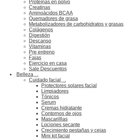
Proteínas en polvo
Creatinas
Aminoácidos BCAA
Quemadores de grasa
Metabolizadores de carbohidratos y grasas
Colágenos
Digestión
Descanso
Vitaminas
Pre entreno
Fajas
Ejercicio en casa
Sale Descuentos
Belleza
Cuidado facial
Protectores solares facial
Limpiadores
Tónicos
Serum
Cremas hidratante
Contornos de ojos
Mascarilllas
Lociones secante
Crecimiento pestañas y cejas
Mini kit facial