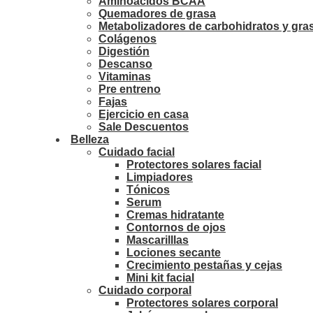
Aminoácidos BCAA
Quemadores de grasa
Metabolizadores de carbohidratos y gra
Colágenos
Digestión
Descanso
Vitaminas
Pre entreno
Fajas
Ejercicio en casa
Sale Descuentos
Belleza
Cuidado facial
Protectores solares facial
Limpiadores
Tónicos
Serum
Cremas hidratante
Contornos de ojos
Mascarilllas
Lociones secante
Crecimiento pestañas y cejas
Mini kit facial
Cuidado corporal
Protectores solares corporal