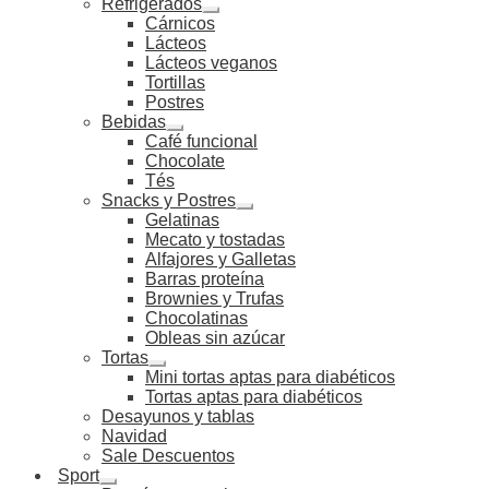
Refrigerados
Cárnicos
Lácteos
Lácteos veganos
Tortillas
Postres
Bebidas
Café funcional
Chocolate
Tés
Snacks y Postres
Gelatinas
Mecato y tostadas
Alfajores y Galletas
Barras proteína
Brownies y Trufas
Chocolatinas
Obleas sin azúcar
Tortas
Mini tortas aptas para diabéticos
Tortas aptas para diabéticos
Desayunos y tablas
Navidad
Sale Descuentos
Sport