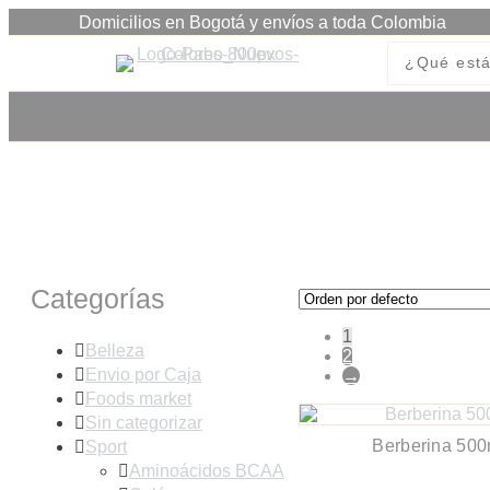
Domicilios en Bogotá y envíos a toda Colombia
Quemadores de grasa
Categorías
1
Belleza
2
Envio por Caja
→
Foods market
Sin categorizar
Berberina 500
Sport
Aminoácidos BCAA