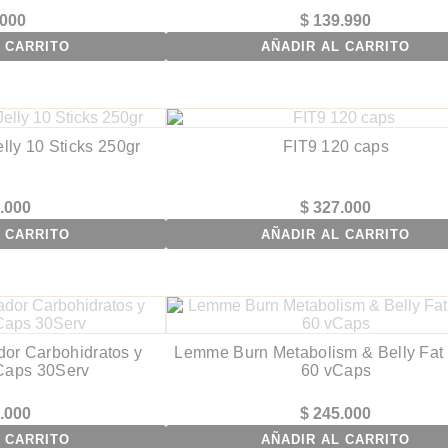
000
$
139.990
 CARRITO
AÑADIR AL CARRITO
lly 10 Sticks 250gr
FIT9 120 caps
.000
$
327.000
 CARRITO
AÑADIR AL CARRITO
dor Carbohidratos y
Lemme Burn Metabolism & Belly Fat
Caps 30Serv
60 vCaps
.000
$
245.000
 CARRITO
AÑADIR AL CARRITO