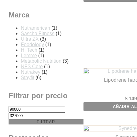
Marca
Nutramerican
(1)
Sascha Fitness
(1)
Ultra ZX
(3)
Foodology
(1)
Hi Tech
(1)
Lemme
(1)
Metabolic Nutrition
(3)
NFS Core
(1)
Nutrakey
(1)
Stayfit
(6)
Lipodrene har
Filtrar por precio
$
149
AÑADIR AL
Precio
Precio
mínimo
máximo
FILTRAR