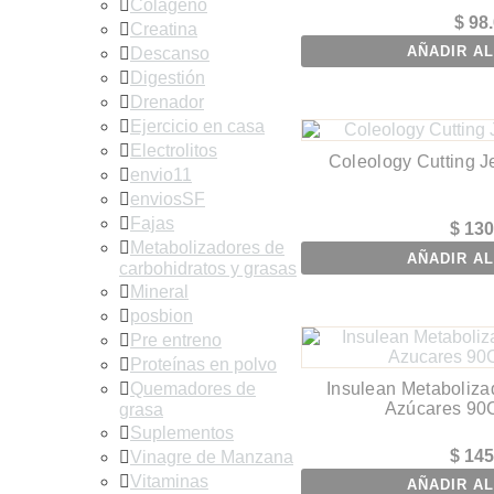
Colágeno
$
98.
Creatina
AÑADIR AL
Descanso
Digestión
Drenador
Ejercicio en casa
Electrolitos
Coleology Cutting Je
envio11
enviosSF
Fajas
$
130
Metabolizadores de
AÑADIR AL
carbohidratos y grasas
Mineral
posbion
Pre entreno
Proteínas en polvo
Insulean Metaboliza
Quemadores de
Azúcares 90
grasa
Suplementos
$
145
Vinagre de Manzana
Vitaminas
AÑADIR AL