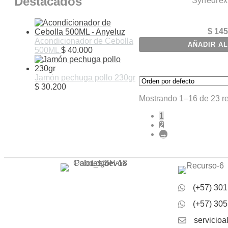
Destacados
Synedrex
$
145
Acondicionador de Cebolla
AÑADIR AL
500ML
$
40.000
Jamón pechuga pollo 230gr
$
30.200
Mostrando 1–16 de 23 r
1
2
→
(+57) 301
(+57) 305
servicio