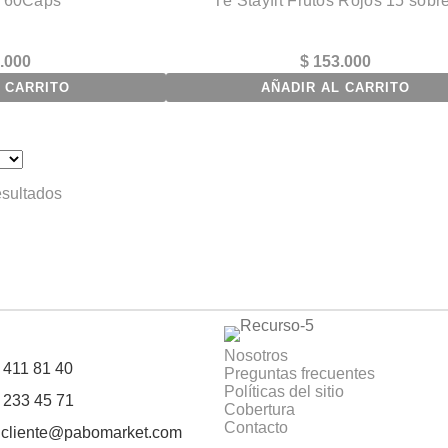
 60Caps
Té Stayfit Frutos Rojos 15 sobr
.000
$
153.000
 CARRITO
AÑADIR AL CARRITO
esultados
Nosotros
 411 81 40
Preguntas frecuentes
Políticas del sitio
 233 45 71
Cobertura
Contacto
alcliente@pabomarket.com