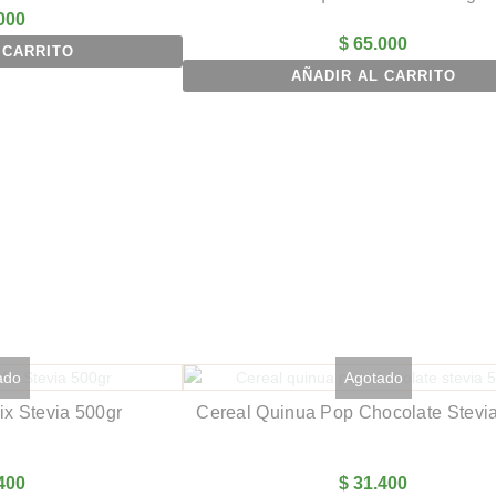
000
$
65.000
 CARRITO
AÑADIR AL CARRITO
ado
Agotado
ix Stevia 500gr
Cereal Quinua Pop Chocolate Stevi
400
$
31.400