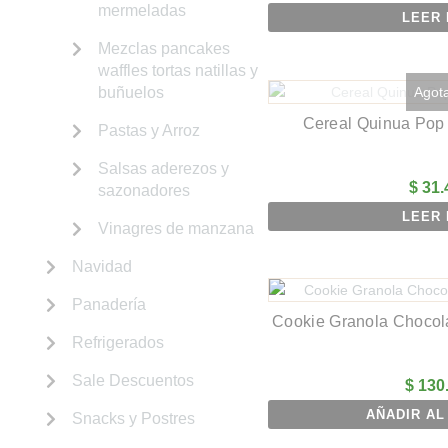
mermeladas
LEER
Mezclas pancakes
waffles tortas natillas y
Agot
buñuelos
Cereal Quinua Pop 
Pastas y Arroz
Salsas aderezos y
$
31.
sazonadores
LEER
Vinagres de manzana
Navidad
Panadería
Cookie Granola Chocol
Refrigerados
Sale Descuentos
$
130
AÑADIR AL
Snacks y Postres