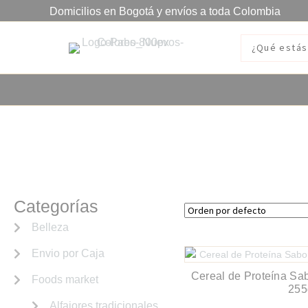
Domicilios en Bogotá y envíos a toda Colombia
Granolas cereales quinua y
Categorías
Belleza
Envio por Caja
Cereal de Proteína Sa
Foods market
255
Alfajores tradicionales