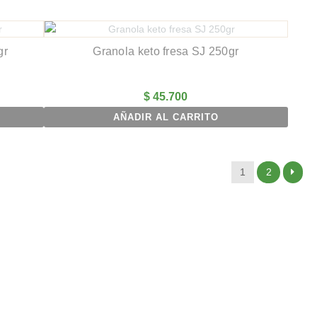
gr
Granola keto fresa SJ 250gr
$
45.700
AÑADIR AL CARRITO
1
2