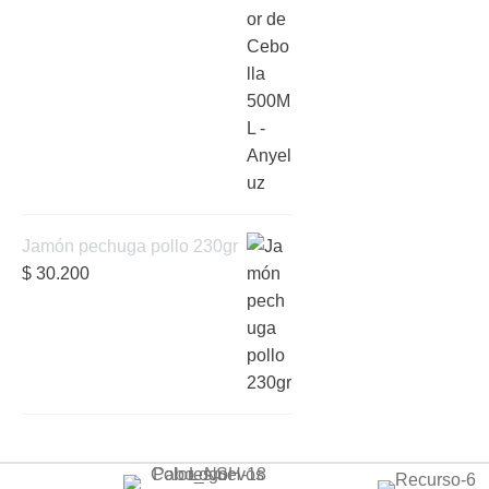
Jamón pechuga pollo 230gr
$
30.200