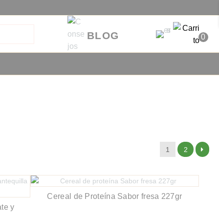
BLOG
0
1
2
Cereal de Proteína Sabor fresa 227gr
te y