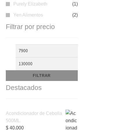
Purely Elizabeth
(1)
Yen Alimentos
(2)
Filtrar por precio
Precio
Precio
mínimo
máximo
FILTRAR
Destacados
Acondicionador de Cebolla
500ML
$
40.000