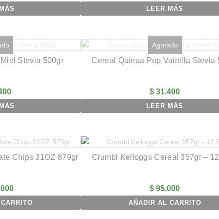
 MÁS
LEER MÁS
ado
Agotado
Miel Stevia 500gr
Cereal Quinua Pop Vainilla Stevia
400
$
31.400
 MÁS
LEER MÁS
ate Chips 31OZ 879gr
Crumbl Kelloggs Cereal 357gr – 12
.000
$
95.000
 CARRITO
AÑADIR AL CARRITO