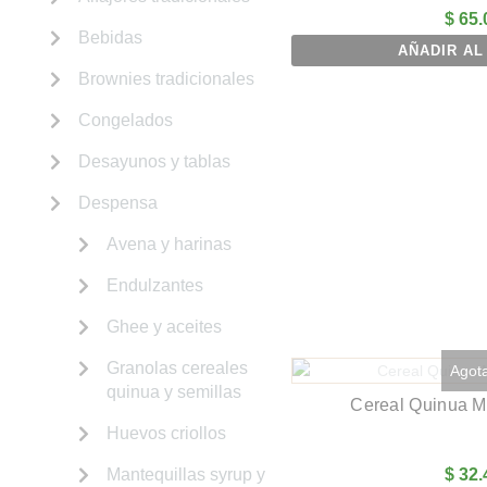
$
65.
Bebidas
AÑADIR AL
Brownies tradicionales
Congelados
Desayunos y tablas
Despensa
Avena y harinas
Endulzantes
Ghee y aceites
Granolas cereales
Agot
quinua y semillas
Cereal Quinua M
Huevos criollos
Mantequillas syrup y
$
32.