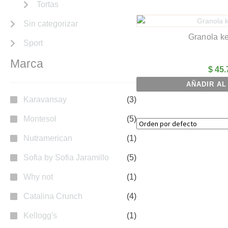
Tortas
Sin categorizar
Granola k
Sport
Marca
$
45.
AÑADIR AL
Karavansay
(3)
Montesol
(5)
Nutramerican
(1)
Sofia by Sofia Jaramillo
(5)
Why not
(1)
Catalina Crunch
(4)
Kellogg's
(1)