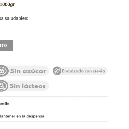
 1000gr
os saludables:
ITO
amillo
antener en la despensa.