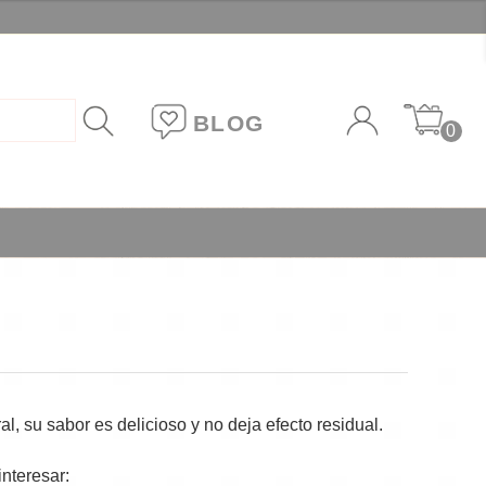
BLOG
0
l
?
l, su sabor es delicioso y no deja efecto residual.
nteresar: