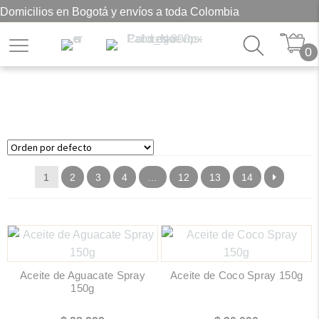
Domicilios en Bogotá y envíos a toda Colombia
0
Sin azúcar
1
2
3
4
…
12
13
14
Aceite de Aguacate Spray
Aceite de Coco Spray 150g
150g