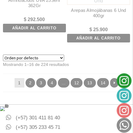
Aminoácidos UVA 25Serv
362Gr
Arepas Almojábanas 6 Und
400gr
$
292.500
AÑADIR AL CARRITO
$
25.900
AÑADIR AL CARRITO
Mostrando 1–16 de 224 resultados
1
2
3
4
…
12
13
14
(+57) 301 411 81 40
(+57) 305 233 45 71