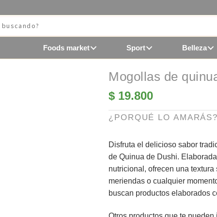
Foods market
Sport
Belleza
Mogollas de quinu
$
19.800
¿PORQUÉ LO AMARÁS
Disfruta el delicioso sabor trad
de Quinua de Dushi. Elaboradas
nutricional, ofrecen una textu
meriendas o cualquier momento
buscan productos elaborados co
Otros productos que
te pueden i