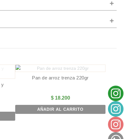
Pan de arroz trenza 220gr
 y
$
18.200
AÑADIR AL CARRITO