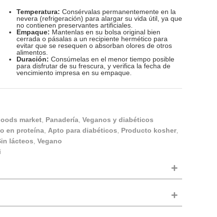
Temperatura:
Consérvalas permanentemente en la
nevera (refrigeración) para alargar su vida útil, ya que
no contienen preservantes artificiales.
Empaque:
Mantenlas en su bolsa original bien
cerrada o pásalas a un recipiente hermético para
evitar que se resequen o absorban olores de otros
alimentos.
Duración:
Consúmelas en el menor tiempo posible
para disfrutar de su frescura, y verifica la fecha de
vencimiento impresa en su empaque.
oods market
,
Panadería
,
Veganos y diabéticos
to en proteína
,
Apto para diabéticos
,
Producto kosher
,
in lácteos
,
Vegano
i