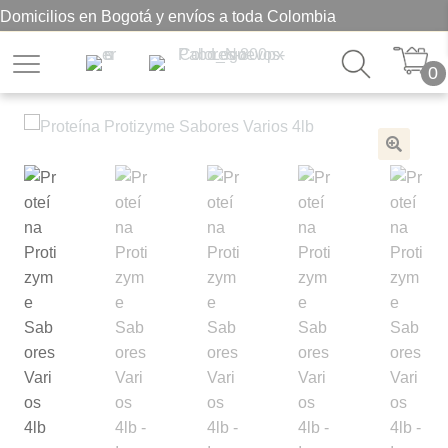
Domicilios en Bogotá y envíos a toda Colombia
0
🔍