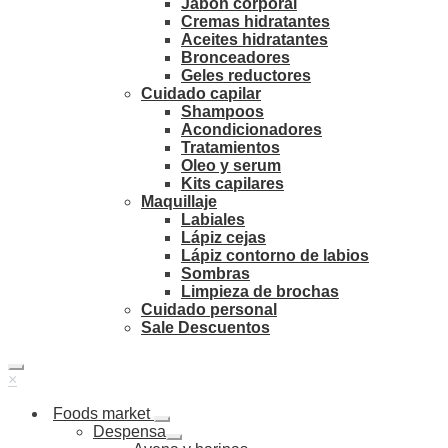
Jabón corporal
Cremas hidratantes
Aceites hidratantes
Bronceadores
Geles reductores
Cuidado capilar
Shampoos
Acondicionadores
Tratamientos
Oleo y serum
Kits capilares
Maquillaje
Labiales
Lápiz cejas
Lápiz contorno de labios
Sombras
Limpieza de brochas
Cuidado personal
Sale Descuentos
×
Foods market
Despensa