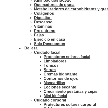
Aminoácidos BCAA
Quemadores de grasa
Metabolizadores de carbohidratos y gra
Colágenos
Digestión
Descanso
Vitaminas
Pre entreno
Fajas
Ejercicio en casa
Sale Descuentos
Belleza
Cuidado facial
Protectores solares facial
Limpiadores
Tónicos
Serum
Cremas hidratante
Contornos de ojos
Mascarilllas
Lociones secante
Crecimiento pestañas y cejas
Mini kit facial
Cuidado corporal
Protectores solares corporal