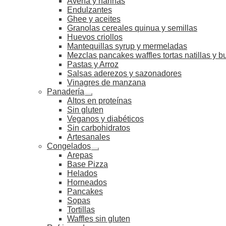
Avena y harinas
Endulzantes
Ghee y aceites
Granolas cereales quinua y semillas
Huevos criollos
Mantequillas syrup y mermeladas
Mezclas pancakes waffles tortas natillas y 
Pastas y Arroz
Salsas aderezos y sazonadores
Vinagres de manzana
Panadería
Altos en proteínas
Sin gluten
Veganos y diabéticos
Sin carbohidratos
Artesanales
Congelados
Arepas
Base Pizza
Helados
Horneados
Pancakes
Sopas
Tortillas
Waffles sin gluten