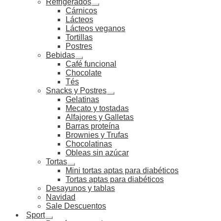
Refrigerados
Cárnicos
Lácteos
Lácteos veganos
Tortillas
Postres
Bebidas
Café funcional
Chocolate
Tés
Snacks y Postres
Gelatinas
Mecato y tostadas
Alfajores y Galletas
Barras proteína
Brownies y Trufas
Chocolatinas
Obleas sin azúcar
Tortas
Mini tortas aptas para diabéticos
Tortas aptas para diabéticos
Desayunos y tablas
Navidad
Sale Descuentos
Sport