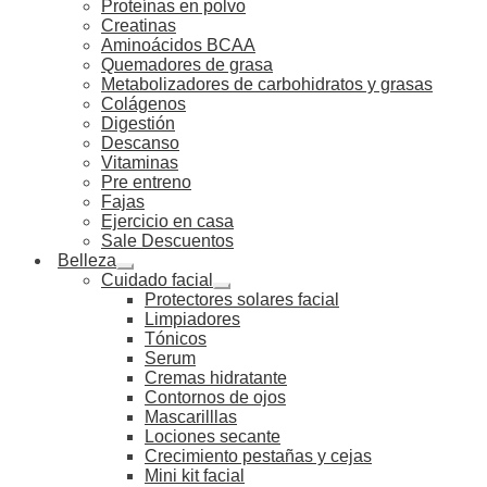
Proteínas en polvo
Creatinas
Aminoácidos BCAA
Quemadores de grasa
Metabolizadores de carbohidratos y grasas
Colágenos
Digestión
Descanso
Vitaminas
Pre entreno
Fajas
Ejercicio en casa
Sale Descuentos
Belleza
Cuidado facial
Protectores solares facial
Limpiadores
Tónicos
Serum
Cremas hidratante
Contornos de ojos
Mascarilllas
Lociones secante
Crecimiento pestañas y cejas
Mini kit facial