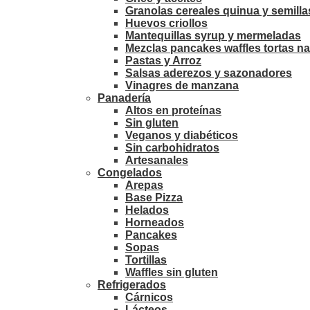
Granolas cereales quinua y semilla
Huevos criollos
Mantequillas syrup y mermeladas
Mezclas pancakes waffles tortas na
Pastas y Arroz
Salsas aderezos y sazonadores
Vinagres de manzana
Panadería
Altos en proteínas
Sin gluten
Veganos y diabéticos
Sin carbohidratos
Artesanales
Congelados
Arepas
Base Pizza
Helados
Horneados
Pancakes
Sopas
Tortillas
Waffles sin gluten
Refrigerados
Cárnicos
Lácteos