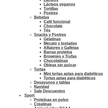
Lácteos veganos
Tortillas
Postres
Bebidas
Café funcional
Chocolate
Tés
Snacks y Postres
Gelatinas
Mecato y tostadas
Alfajores y Galletas
Barras proteína
Brownies y Trufas
Chocolatinas
Obleas sin azúcar
Tortas
Mini tortas aptas para diabéticos
Tortas aptas para diabéticos
Desayunos y tablas
Navidad
Sale Descuentos
Sport
Proteínas en polvo
Creatinas