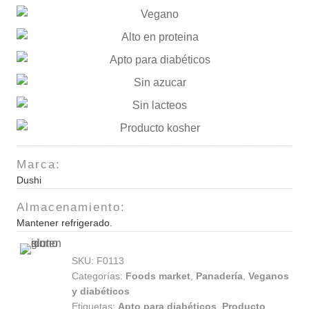
und
cantidad
Marca:
Dushi
Almacenamiento:
Mantener refrigerado.
SKU:
F0113
Categorías:
Foods market
,
Panadería
,
Veganos
y diabéticos
Etiquetas:
Apto para diabéticos
,
Producto