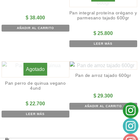
Pan integral proteína orégano y
$
38.400
parmesano tajado 600gr
AÑADIR AL CARRITO
$
25.800
LEER MÁS
Agotado
Pan de arroz tajado 600gr
Pan perro de quinua vegano
4und
$
29.300
$
22.700
AÑADIR AL CARRITO
LEER MÁS