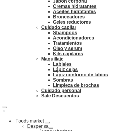
Jabón corporal
Cremas hidratantes
Aceites hidratantes
Bronceadores
Geles reductores
Cuidado capilar
Shampoos
Acondicionadores
Tratamientos
Oleo y serum
Kits capilares
Maquillaje
Labiales
Lápiz cejas
Lápiz contorno de labios
Sombras
Limpieza de brochas
Cuidado personal
Sale Descuentos
×
Foods market
Despensa