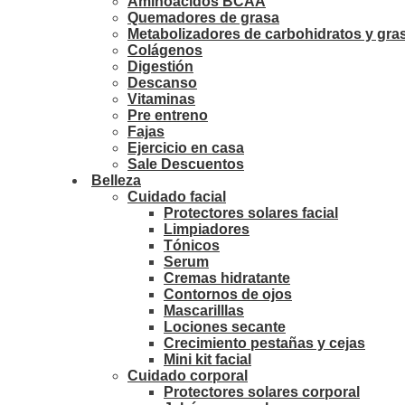
Aminoácidos BCAA
Quemadores de grasa
Metabolizadores de carbohidratos y gra
Colágenos
Digestión
Descanso
Vitaminas
Pre entreno
Fajas
Ejercicio en casa
Sale Descuentos
Belleza
Cuidado facial
Protectores solares facial
Limpiadores
Tónicos
Serum
Cremas hidratante
Contornos de ojos
Mascarilllas
Lociones secante
Crecimiento pestañas y cejas
Mini kit facial
Cuidado corporal
Protectores solares corporal