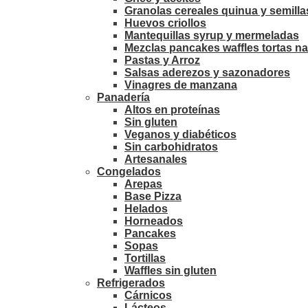
Granolas cereales quinua y semilla
Huevos criollos
Mantequillas syrup y mermeladas
Mezclas pancakes waffles tortas na
Pastas y Arroz
Salsas aderezos y sazonadores
Vinagres de manzana
Panadería
Altos en proteínas
Sin gluten
Veganos y diabéticos
Sin carbohidratos
Artesanales
Congelados
Arepas
Base Pizza
Helados
Horneados
Pancakes
Sopas
Tortillas
Waffles sin gluten
Refrigerados
Cárnicos
Lácteos