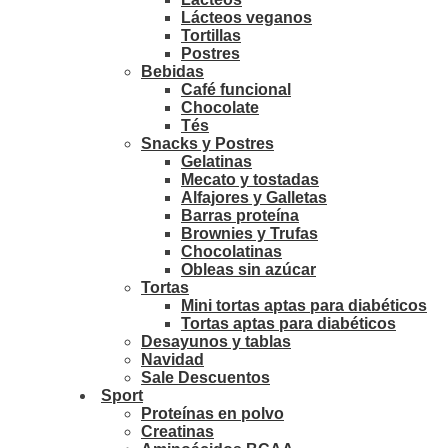
Lácteos veganos
Tortillas
Postres
Bebidas
Café funcional
Chocolate
Tés
Snacks y Postres
Gelatinas
Mecato y tostadas
Alfajores y Galletas
Barras proteína
Brownies y Trufas
Chocolatinas
Obleas sin azúcar
Tortas
Mini tortas aptas para diabéticos
Tortas aptas para diabéticos
Desayunos y tablas
Navidad
Sale Descuentos
Sport
Proteínas en polvo
Creatinas