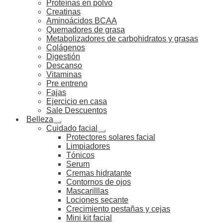
Proteínas en polvo
Creatinas
Aminoácidos BCAA
Quemadores de grasa
Metabolizadores de carbohidratos y grasas
Colágenos
Digestión
Descanso
Vitaminas
Pre entreno
Fajas
Ejercicio en casa
Sale Descuentos
Belleza
Cuidado facial
Protectores solares facial
Limpiadores
Tónicos
Serum
Cremas hidratante
Contornos de ojos
Mascarilllas
Lociones secante
Crecimiento pestañas y cejas
Mini kit facial