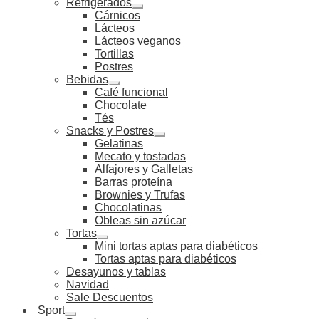
Refrigerados
Cárnicos
Lácteos
Lácteos veganos
Tortillas
Postres
Bebidas
Café funcional
Chocolate
Tés
Snacks y Postres
Gelatinas
Mecato y tostadas
Alfajores y Galletas
Barras proteína
Brownies y Trufas
Chocolatinas
Obleas sin azúcar
Tortas
Mini tortas aptas para diabéticos
Tortas aptas para diabéticos
Desayunos y tablas
Navidad
Sale Descuentos
Sport