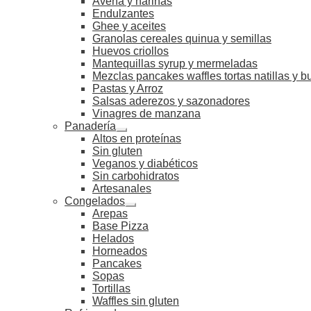
Avena y harinas
Endulzantes
Ghee y aceites
Granolas cereales quinua y semillas
Huevos criollos
Mantequillas syrup y mermeladas
Mezclas pancakes waffles tortas natillas y 
Pastas y Arroz
Salsas aderezos y sazonadores
Vinagres de manzana
Panadería
Altos en proteínas
Sin gluten
Veganos y diabéticos
Sin carbohidratos
Artesanales
Congelados
Arepas
Base Pizza
Helados
Horneados
Pancakes
Sopas
Tortillas
Waffles sin gluten