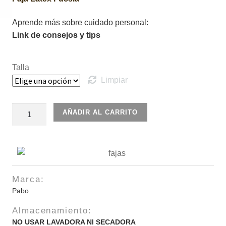
Aprende más sobre cuidado personal:
Link de consejos y tips
Talla
Limpiar
Faja
AÑADIR AL CARRITO
Perforada
Negra
3
ganchos
cantidad
Marca:
Pabo
Almacenamiento:
NO USAR LAVADORA NI SECADORA