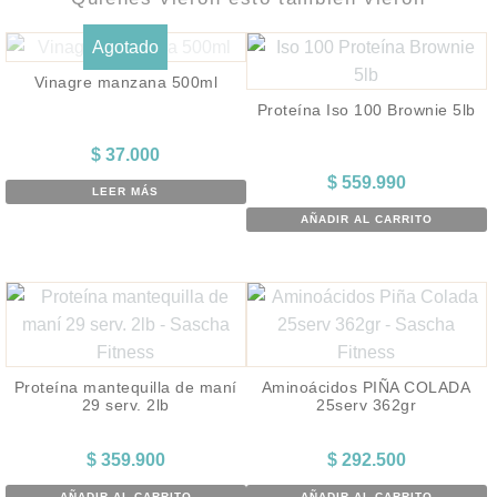
Agotado
Vinagre manzana 500ml
Proteína Iso 100 Brownie 5lb
$
37.000
$
559.990
LEER MÁS
AÑADIR AL CARRITO
Proteína mantequilla de maní
Aminoácidos PIÑA COLADA
29 serv. 2lb
25serv 362gr
$
359.900
$
292.500
AÑADIR AL CARRITO
AÑADIR AL CARRITO