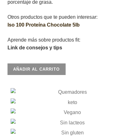
porcentaje de grasa.
Otros productos que te pueden interesar:
Iso 100 Proteína Chocolate 5lb
Aprende más sobre productos fit:
Link de consejos y tips
Burner
AÑADIR AL CARRITO
stack
60
serv
360gr
cantidad