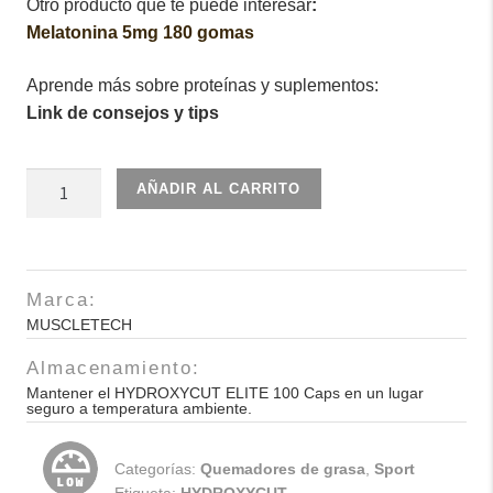
Otro producto que te puede interesar
:
Melatonina 5mg 180 gomas
Aprende más sobre proteínas y suplementos:
Link de consejos y tips
HYDROXYCUT
AÑADIR AL CARRITO
ELITE
100
Caps
cantidad
Marca:
MUSCLETECH
Almacenamiento:
Mantener el HYDROXYCUT ELITE 100 Caps en un lugar
seguro a temperatura ambiente.
Categorías:
Quemadores de grasa
,
Sport
Etiqueta:
HYDROXYCUT