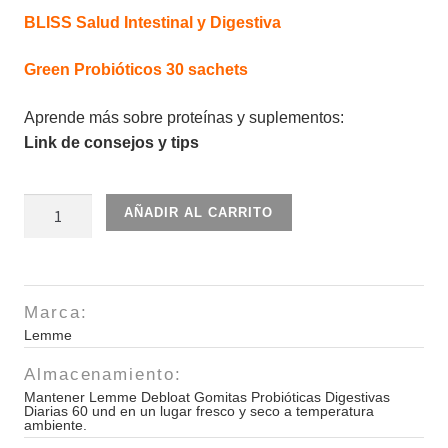
BLISS Salud Intestinal y Digestiva
Green Probióticos 30 sachets
Aprende más sobre proteínas y suplementos:
Link de consejos y tips
Lemme
AÑADIR AL CARRITO
Debloat
Gomitas
Probióticas
Digestivas
Marca:
Diarias
Lemme
60
Almacenamiento:
und
Mantener Lemme Debloat Gomitas Probióticas Digestivas
cantidad
Diarias 60 und en un lugar fresco y seco a temperatura
ambiente.