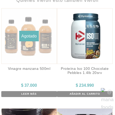
Quiénes vieron esto también vieron
Agotado
Vinagre manzana 500ml
Proteína Iso 100 Chocolate
Pebbles 1.4lb 20srv
$
37.000
$
234.990
LEER MÁS
AÑADIR AL CARRITO