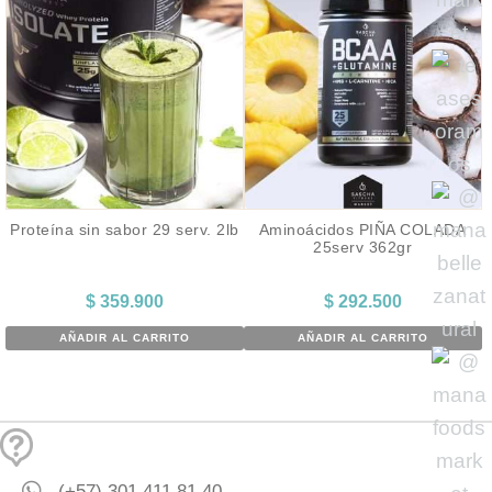
Proteína sin sabor 29 serv. 2lb
Aminoácidos PIÑA COLADA
25serv 362gr
$
359.900
$
292.500
AÑADIR AL CARRITO
AÑADIR AL CARRITO
(+57) 301 411 81 40