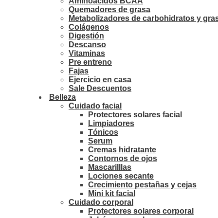
Aminoácidos BCAA
Quemadores de grasa
Metabolizadores de carbohidratos y gra
Colágenos
Digestión
Descanso
Vitaminas
Pre entreno
Fajas
Ejercicio en casa
Sale Descuentos
Belleza
Cuidado facial
Protectores solares facial
Limpiadores
Tónicos
Serum
Cremas hidratante
Contornos de ojos
Mascarilllas
Lociones secante
Crecimiento pestañas y cejas
Mini kit facial
Cuidado corporal
Protectores solares corporal