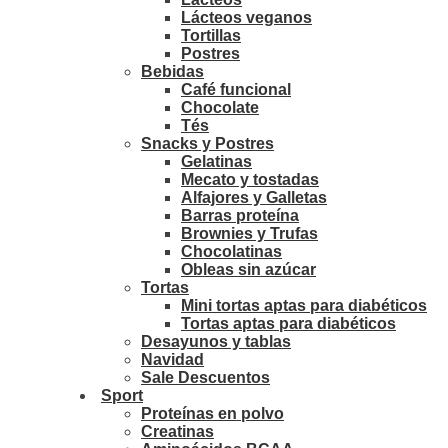
Lácteos veganos
Tortillas
Postres
Bebidas
Café funcional
Chocolate
Tés
Snacks y Postres
Gelatinas
Mecato y tostadas
Alfajores y Galletas
Barras proteína
Brownies y Trufas
Chocolatinas
Obleas sin azúcar
Tortas
Mini tortas aptas para diabéticos
Tortas aptas para diabéticos
Desayunos y tablas
Navidad
Sale Descuentos
Sport
Proteínas en polvo
Creatinas