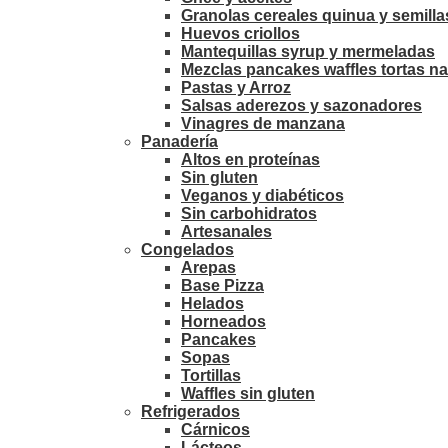
Granolas cereales quinua y semilla
Huevos criollos
Mantequillas syrup y mermeladas
Mezclas pancakes waffles tortas na
Pastas y Arroz
Salsas aderezos y sazonadores
Vinagres de manzana
Panadería
Altos en proteínas
Sin gluten
Veganos y diabéticos
Sin carbohidratos
Artesanales
Congelados
Arepas
Base Pizza
Helados
Horneados
Pancakes
Sopas
Tortillas
Waffles sin gluten
Refrigerados
Cárnicos
Lácteos