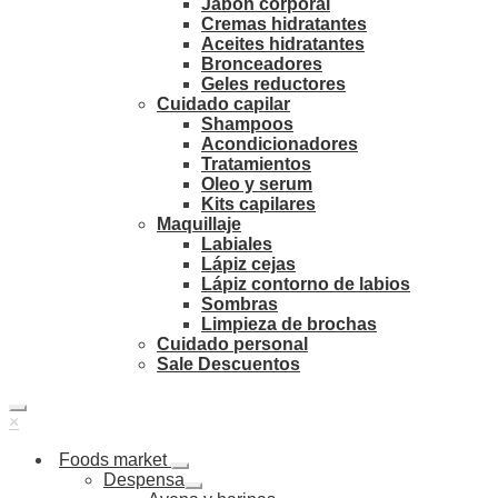
Jabón corporal
Cremas hidratantes
Aceites hidratantes
Bronceadores
Geles reductores
Cuidado capilar
Shampoos
Acondicionadores
Tratamientos
Oleo y serum
Kits capilares
Maquillaje
Labiales
Lápiz cejas
Lápiz contorno de labios
Sombras
Limpieza de brochas
Cuidado personal
Sale Descuentos
×
Foods market
Despensa