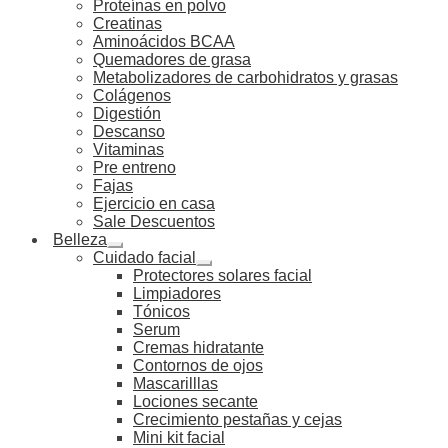
Proteínas en polvo
Creatinas
Aminoácidos BCAA
Quemadores de grasa
Metabolizadores de carbohidratos y grasas
Colágenos
Digestión
Descanso
Vitaminas
Pre entreno
Fajas
Ejercicio en casa
Sale Descuentos
Belleza
Cuidado facial
Protectores solares facial
Limpiadores
Tónicos
Serum
Cremas hidratante
Contornos de ojos
Mascarilllas
Lociones secante
Crecimiento pestañas y cejas
Mini kit facial