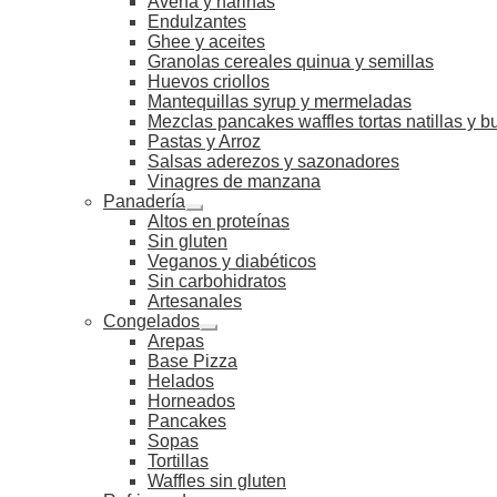
Avena y harinas
Endulzantes
Ghee y aceites
Granolas cereales quinua y semillas
Huevos criollos
Mantequillas syrup y mermeladas
Mezclas pancakes waffles tortas natillas y 
Pastas y Arroz
Salsas aderezos y sazonadores
Vinagres de manzana
Panadería
Altos en proteínas
Sin gluten
Veganos y diabéticos
Sin carbohidratos
Artesanales
Congelados
Arepas
Base Pizza
Helados
Horneados
Pancakes
Sopas
Tortillas
Waffles sin gluten