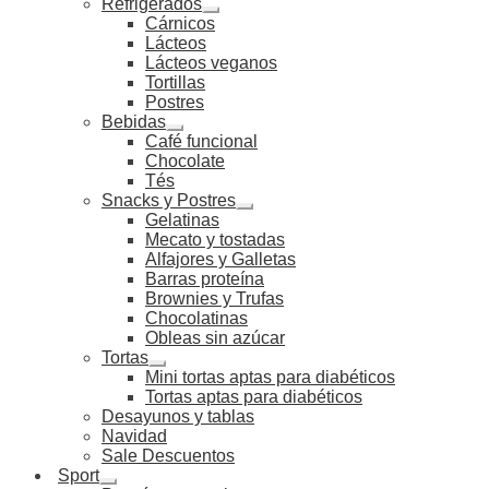
Refrigerados
Cárnicos
Lácteos
Lácteos veganos
Tortillas
Postres
Bebidas
Café funcional
Chocolate
Tés
Snacks y Postres
Gelatinas
Mecato y tostadas
Alfajores y Galletas
Barras proteína
Brownies y Trufas
Chocolatinas
Obleas sin azúcar
Tortas
Mini tortas aptas para diabéticos
Tortas aptas para diabéticos
Desayunos y tablas
Navidad
Sale Descuentos
Sport