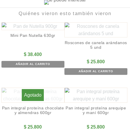
Quiénes vieron esto también vieron
Mini Pan Nutella 630gr
Roscones de canela arándanos
5 und
$
38.400
$
25.800
AÑADIR AL CARRITO
AÑADIR AL CARRITO
Agotado
Pan integral proteína chocolate
Pan integral proteína arequipe
y almendras 600gr
y maní 600gr
$
25.800
$
25.800