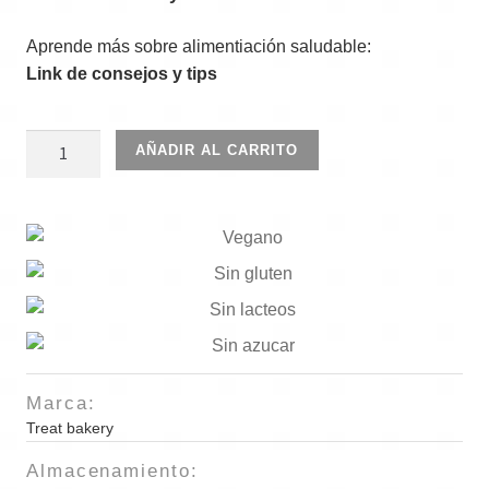
Aprende más sobre alimentiación saludable:
Link de consejos y tips
Tortillas
AÑADIR AL CARRITO
coliflor
sin
queso
5
und
cantidad
Marca:
Treat bakery
Almacenamiento: