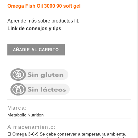
Omega Fish Oil 3000 90 soft gel
Aprende más sobre productos fit:
Link de consejos y tips
Omega
AÑADIR AL CARRITO
3-
6-
9
Metabolic
Nutrition
90cap
30
Marca:
serv
Metabolic Nutrition
cantidad
Almacenamiento:
El Omega 3-6-9 Se debe conservar a temperatura ambiente,