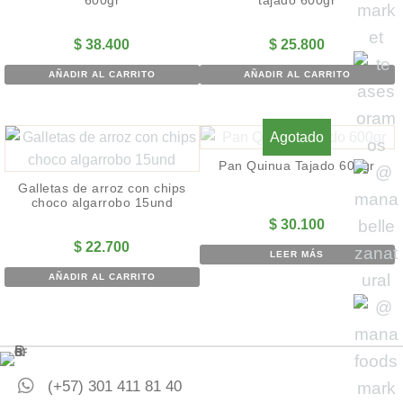
600gr
tajado 600gr
$
38.400
$
25.800
AÑADIR AL CARRITO
AÑADIR AL CARRITO
Agotado
Pan Quinua Tajado 600gr
Galletas de arroz con chips
choco algarrobo 15und
$
30.100
$
22.700
LEER MÁS
AÑADIR AL CARRITO
(+57) 301 411 81 40