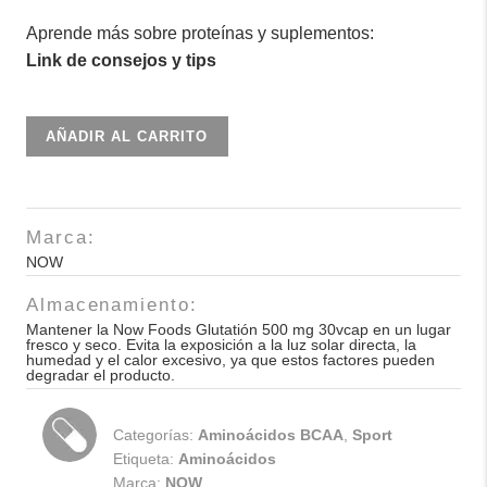
Aprende más sobre proteínas y suplementos:
Link de consejos y tips
Now
AÑADIR AL CARRITO
Foods
Glutatión
500
Marca:
mg
NOW
30vcap
cantidad
Almacenamiento:
Mantener la Now Foods Glutatión 500 mg 30vcap en un lugar
fresco y seco. Evita la exposición a la luz solar directa, la
humedad y el calor excesivo, ya que estos factores pueden
degradar el producto.
Categorías:
Aminoácidos BCAA
,
Sport
Etiqueta:
Aminoácidos
Marca:
NOW