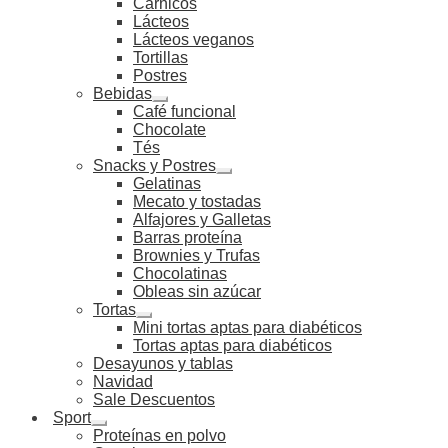
Cárnicos
Lácteos
Lácteos veganos
Tortillas
Postres
Bebidas
Café funcional
Chocolate
Tés
Snacks y Postres
Gelatinas
Mecato y tostadas
Alfajores y Galletas
Barras proteína
Brownies y Trufas
Chocolatinas
Obleas sin azúcar
Tortas
Mini tortas aptas para diabéticos
Tortas aptas para diabéticos
Desayunos y tablas
Navidad
Sale Descuentos
Sport
Proteínas en polvo