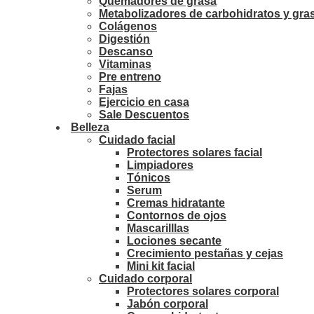
Quemadores de grasa
Metabolizadores de carbohidratos y gra
Colágenos
Digestión
Descanso
Vitaminas
Pre entreno
Fajas
Ejercicio en casa
Sale Descuentos
Belleza
Cuidado facial
Protectores solares facial
Limpiadores
Tónicos
Serum
Cremas hidratante
Contornos de ojos
Mascarilllas
Lociones secante
Crecimiento pestañas y cejas
Mini kit facial
Cuidado corporal
Protectores solares corporal
Jabón corporal