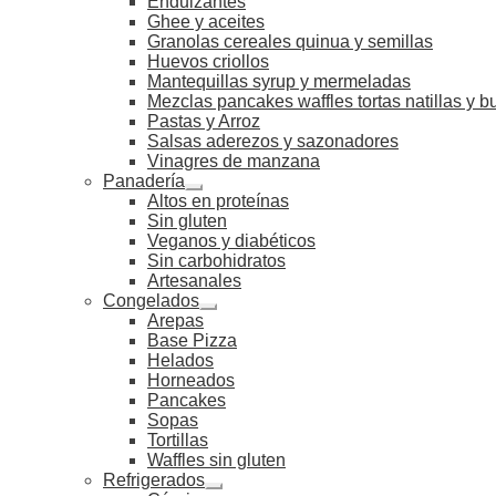
Endulzantes
Ghee y aceites
Granolas cereales quinua y semillas
Huevos criollos
Mantequillas syrup y mermeladas
Mezclas pancakes waffles tortas natillas y 
Pastas y Arroz
Salsas aderezos y sazonadores
Vinagres de manzana
Panadería
Altos en proteínas
Sin gluten
Veganos y diabéticos
Sin carbohidratos
Artesanales
Congelados
Arepas
Base Pizza
Helados
Horneados
Pancakes
Sopas
Tortillas
Waffles sin gluten
Refrigerados