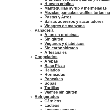
Huevos criollos
Mantequillas syrup y mermeladas
Mezclas pancakes waffles tortas na
Pastas y Arroz
Salsas aderezos y sazonadores
Vinagres de manzana
Panadería
Altos en proteínas
Sin gluten
Veganos y diabéticos
Sin carbohidratos
Artesanales
Congelados
Arepas
Base Pizza
Helados
Horneados
Pancakes
Sopas
Tortillas
Waffles sin gluten
Refrigerados
Cárnicos
Lácteos
Lácteos veganos