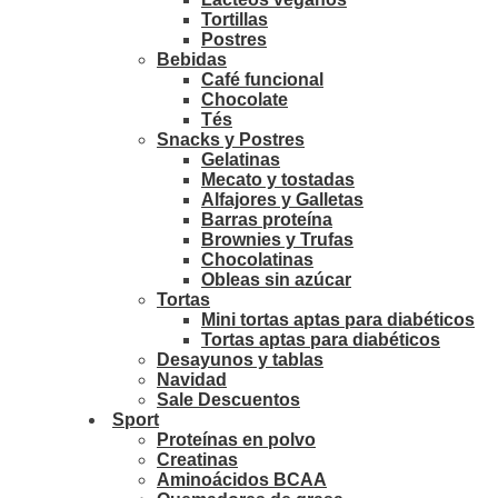
Tortillas
Postres
Bebidas
Café funcional
Chocolate
Tés
Snacks y Postres
Gelatinas
Mecato y tostadas
Alfajores y Galletas
Barras proteína
Brownies y Trufas
Chocolatinas
Obleas sin azúcar
Tortas
Mini tortas aptas para diabéticos
Tortas aptas para diabéticos
Desayunos y tablas
Navidad
Sale Descuentos
Sport
Proteínas en polvo
Creatinas
Aminoácidos BCAA