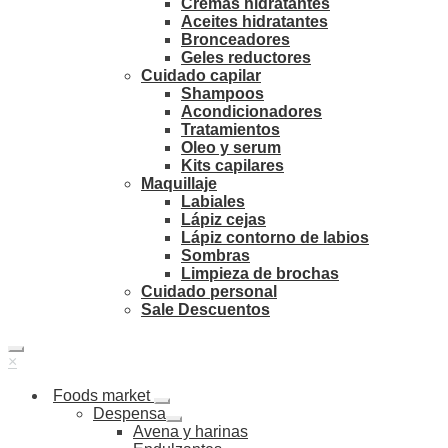
Cremas hidratantes
Aceites hidratantes
Bronceadores
Geles reductores
Cuidado capilar
Shampoos
Acondicionadores
Tratamientos
Oleo y serum
Kits capilares
Maquillaje
Labiales
Lápiz cejas
Lápiz contorno de labios
Sombras
Limpieza de brochas
Cuidado personal
Sale Descuentos
×
Foods market
Despensa
Avena y harinas