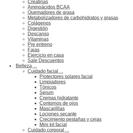
Creatinas
Aminoácidos BCAA
Quemadores de grasa
Metabolizadores de carbohidratos y grasas
Colágenos
Digestión
Descanso
Vitaminas
Pre entreno
Fajas
Ejercicio en casa
Sale Descuentos
Belleza
Cuidado facial
Protectores solares facial
Limpiadores
Tónicos
Serum
Cremas hidratante
Contornos de ojos
Mascarilllas
Lociones secante
Crecimiento pestañas y cejas
Mini kit facial
Cuidado corporal