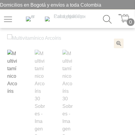
Domicilios en Bogotá y envíos a toda Colombia
0
🔍