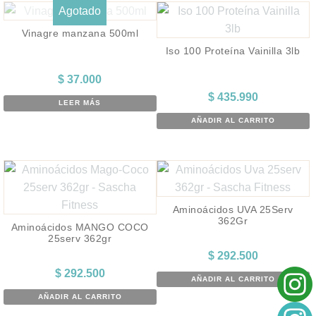
Agotado
Vinagre manzana 500ml
Iso 100 Proteína Vainilla 3lb
$
37.000
$
435.990
LEER MÁS
AÑADIR AL CARRITO
Aminoácidos UVA 25Serv
362Gr
Aminoácidos MANGO COCO
25serv 362gr
$
292.500
$
292.500
AÑADIR AL CARRITO
AÑADIR AL CARRITO