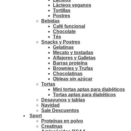
Lácteos veganos
Tortillas
Postres
Bebidas
Café funcional
Chocolate
Tés
Snacks y Postres
Gelatinas
Mecato y tostadas
Alfajores y Galletas
Barras proteína
Brownies y Trufas
Chocolatinas
Obleas sin azúcar
Tortas
Mini tortas aptas para diabéticos
Tortas aptas para diabéticos
Desayunos y tablas
Navidad
Sale Descuentos
Sport
Proteínas en polvo
Creatinas