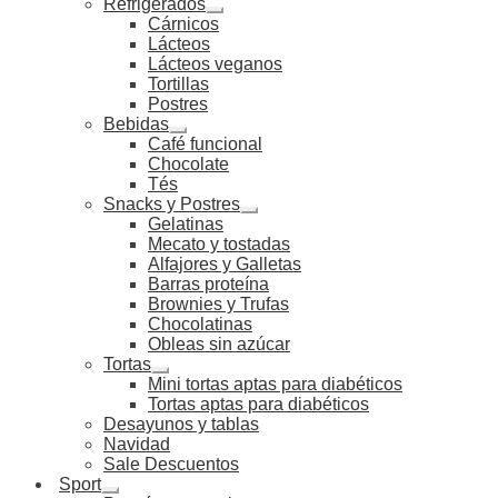
Refrigerados
Cárnicos
Lácteos
Lácteos veganos
Tortillas
Postres
Bebidas
Café funcional
Chocolate
Tés
Snacks y Postres
Gelatinas
Mecato y tostadas
Alfajores y Galletas
Barras proteína
Brownies y Trufas
Chocolatinas
Obleas sin azúcar
Tortas
Mini tortas aptas para diabéticos
Tortas aptas para diabéticos
Desayunos y tablas
Navidad
Sale Descuentos
Sport