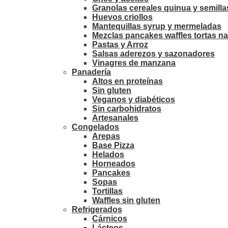
Granolas cereales quinua y semilla
Huevos criollos
Mantequillas syrup y mermeladas
Mezclas pancakes waffles tortas na
Pastas y Arroz
Salsas aderezos y sazonadores
Vinagres de manzana
Panadería
Altos en proteínas
Sin gluten
Veganos y diabéticos
Sin carbohidratos
Artesanales
Congelados
Arepas
Base Pizza
Helados
Horneados
Pancakes
Sopas
Tortillas
Waffles sin gluten
Refrigerados
Cárnicos
Lácteos