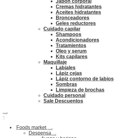
Jabón corporal
Cremas hidratantes
Aceites hidratantes
Bronceadores
Geles reductores
Cuidado capilar
Shampoos
Acondicionadores
Tratamientos
Oleo y serum
Kits capilares
Maquillaje
Labiales
Lápiz cejas
Lápiz contorno de labios
Sombras
Limpieza de brochas
Cuidado personal
Sale Descuentos
×
Foods market
Despensa