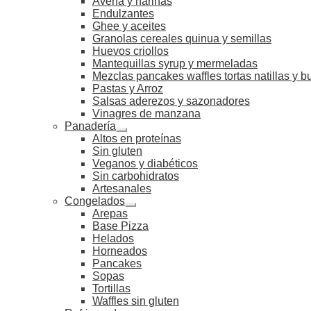
Avena y harinas
Endulzantes
Ghee y aceites
Granolas cereales quinua y semillas
Huevos criollos
Mantequillas syrup y mermeladas
Mezclas pancakes waffles tortas natillas y 
Pastas y Arroz
Salsas aderezos y sazonadores
Vinagres de manzana
Panadería
Altos en proteínas
Sin gluten
Veganos y diabéticos
Sin carbohidratos
Artesanales
Congelados
Arepas
Base Pizza
Helados
Horneados
Pancakes
Sopas
Tortillas
Waffles sin gluten