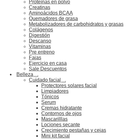
Proteínas en polvo
Creatinas
Aminoácidos BCAA
Quemadores de grasa
Metabolizadores de carbohidratos y grasas
Colágenos
Digestión
Descanso
Vitaminas
Pre entreno
Fajas
Ejercicio en casa
Sale Descuentos
Belleza
Cuidado facial
Protectores solares facial
Limpiadores
Tónicos
Serum
Cremas hidratante
Contornos de ojos
Mascarilllas
Lociones secante
Crecimiento pestañas y cejas
Mini kit facial