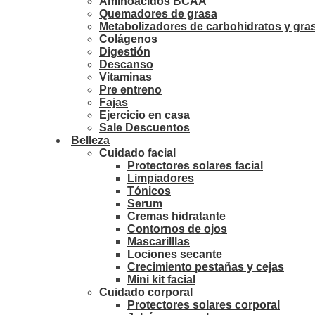
Aminoácidos BCAA
Quemadores de grasa
Metabolizadores de carbohidratos y gra
Colágenos
Digestión
Descanso
Vitaminas
Pre entreno
Fajas
Ejercicio en casa
Sale Descuentos
Belleza
Cuidado facial
Protectores solares facial
Limpiadores
Tónicos
Serum
Cremas hidratante
Contornos de ojos
Mascarilllas
Lociones secante
Crecimiento pestañas y cejas
Mini kit facial
Cuidado corporal
Protectores solares corporal