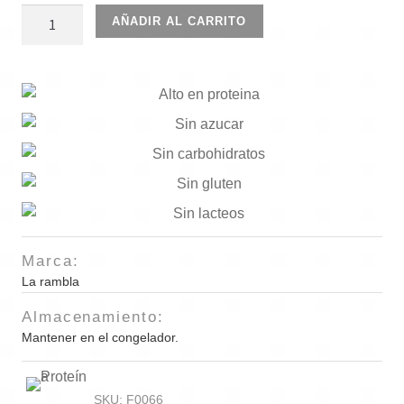
Hamburguesas
AÑADIR AL CARRITO
pechuga
pavo
4
und
cantidad
Marca:
La rambla
Almacenamiento:
Mantener en el congelador.
SKU:
F0066