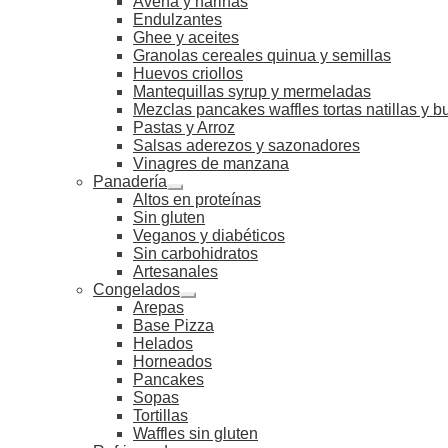
Avena y harinas
Endulzantes
Ghee y aceites
Granolas cereales quinua y semillas
Huevos criollos
Mantequillas syrup y mermeladas
Mezclas pancakes waffles tortas natillas y 
Pastas y Arroz
Salsas aderezos y sazonadores
Vinagres de manzana
Panadería
Altos en proteínas
Sin gluten
Veganos y diabéticos
Sin carbohidratos
Artesanales
Congelados
Arepas
Base Pizza
Helados
Horneados
Pancakes
Sopas
Tortillas
Waffles sin gluten