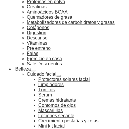
Proteínas en polvo
Creatinas
Aminoácidos BCAA
Quemadores de grasa
Metabolizadores de carbohidratos y grasas
Colágenos
Digestión
Descanso
Vitaminas
Pre entreno
Fajas
Ejercicio en casa
Sale Descuentos
Belleza
Cuidado facial
Protectores solares facial
Limpiadores
Tónicos
Serum
Cremas hidratante
Contornos de ojos
Mascarilllas
Lociones secante
Crecimiento pestañas y cejas
Mini kit facial