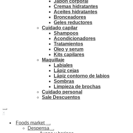
Jabón corporal
Cremas hidratantes
Aceites hidratantes
Bronceadores
Geles reductores
Cuidado capilar
Shampoos
Acondicionadores
Tratamientos
Oleo y serum
Kits capilares
Maquillaje
Labiales
Lápiz cejas
Lápiz contorno de labios
Sombras
Limpieza de brochas
Cuidado personal
Sale Descuentos
×
Foods market
Despensa