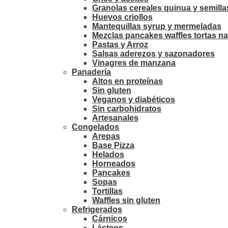
Granolas cereales quinua y semilla
Huevos criollos
Mantequillas syrup y mermeladas
Mezclas pancakes waffles tortas na
Pastas y Arroz
Salsas aderezos y sazonadores
Vinagres de manzana
Panadería
Altos en proteínas
Sin gluten
Veganos y diabéticos
Sin carbohidratos
Artesanales
Congelados
Arepas
Base Pizza
Helados
Horneados
Pancakes
Sopas
Tortillas
Waffles sin gluten
Refrigerados
Cárnicos
Lácteos