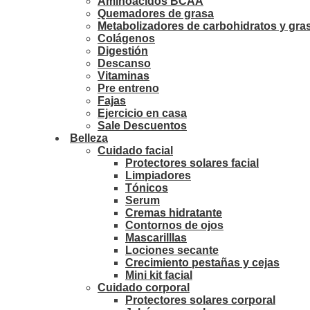
Aminoácidos BCAA
Quemadores de grasa
Metabolizadores de carbohidratos y gra
Colágenos
Digestión
Descanso
Vitaminas
Pre entreno
Fajas
Ejercicio en casa
Sale Descuentos
Belleza
Cuidado facial
Protectores solares facial
Limpiadores
Tónicos
Serum
Cremas hidratante
Contornos de ojos
Mascarilllas
Lociones secante
Crecimiento pestañas y cejas
Mini kit facial
Cuidado corporal
Protectores solares corporal