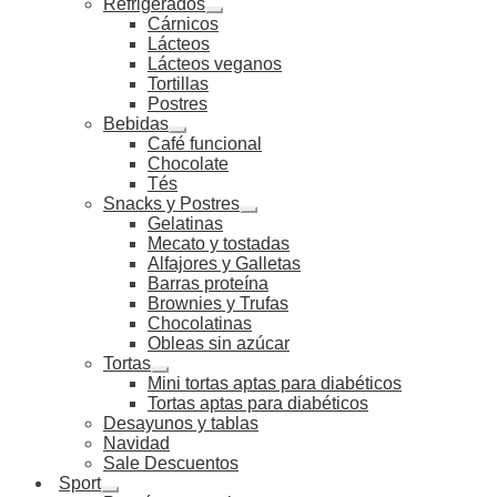
Refrigerados
Cárnicos
Lácteos
Lácteos veganos
Tortillas
Postres
Bebidas
Café funcional
Chocolate
Tés
Snacks y Postres
Gelatinas
Mecato y tostadas
Alfajores y Galletas
Barras proteína
Brownies y Trufas
Chocolatinas
Obleas sin azúcar
Tortas
Mini tortas aptas para diabéticos
Tortas aptas para diabéticos
Desayunos y tablas
Navidad
Sale Descuentos
Sport