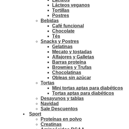
Lácteos veganos
Tortillas
Postres
Bebidas
Café funcional
Chocolate
Tés
Snacks y Postres
Gelatinas
Mecato y tostadas
Alfajores y Galletas
Barras proteína
Brownies y Trufas
Chocolatinas
Obleas sin azúcar
Tortas
Mini tortas aptas para diabéticos
Tortas aptas para diabéticos
Desayunos y tablas
Navidad
Sale Descuentos
Sport
Proteínas en polvo
Creatinas