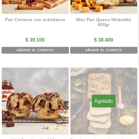
Pan Centeno con arándanos
Mini Pan Queso Holandés
600gr
$
39.100
$
38.400
AÑADIR AL CARRITO
AÑADIR AL CARRITO
Agotado