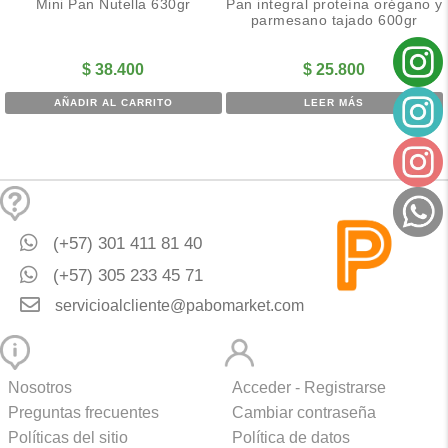
Mini Pan Nutella 630gr
Pan integral proteína orégano y
parmesano tajado 600gr
$
38.400
$
25.800
AÑADIR AL CARRITO
LEER MÁS
(+57) 301 411 81 40
(+57) 305 233 45 71
servicioalcliente@pabomarket.com
Nosotros
Acceder - Registrarse
Preguntas frecuentes
Cambiar contraseña
Políticas del sitio
Política de datos