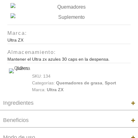
30
caps
cantidad
Marca:
Ultra ZX
Almacenamiento:
Mantener el Ultra zx azules 30 caps en la despensa.
SKU:
134
Categorías:
Quemadores de grasa
,
Sport
Marca:
Ultra ZX
Ingredientes
Beneficios
Modo de uso