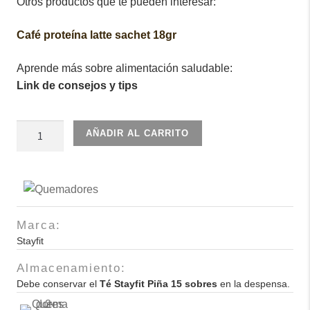
Otros productos que te pueden interesar:
Café proteína latte sachet 18gr
Aprende más sobre alimentación saludable:
Link de consejos y tips
Té
AÑADIR AL CARRITO
Stayfit
Uva
15
sobres
cantidad
Marca:
Stayfit
Almacenamiento:
Debe conservar el
Té Stayfit Piña 15 sobres
en la despensa.