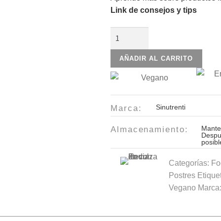
Link de consejos y tips
Oblea
de
Amaranto
AÑADIR AL CARRITO
Frutos
Morados
Sinutrenti
60gr
Sinutrenti
Marca:
cantidad
Mante
Almacenamiento:
Despu
posibl
Categorías:
Fo
Postres
Etique
Vegano
Marca