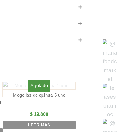
Agotado
Mogollas de quinua 5 und
d
$
19.800
LEER MÁS