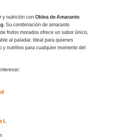
r y nutrición con
Oblea de Amaranto
 g
. Su combinación de amaranto
e de frutos morados ofrece un sabor único,
ble al paladar. Ideal para quienes
o y nutritivo para cualquier momento del
nteresar:
nd
a L
t: