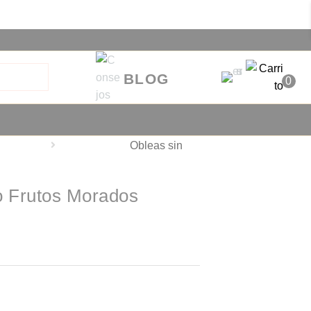
BLOG
0
Obleas sin
o Frutos Morados
?