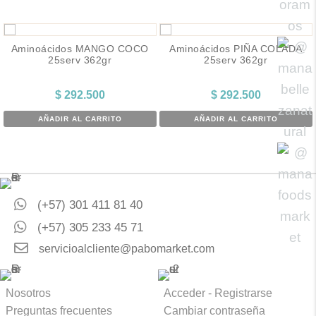
Aminoácidos MANGO COCO
Aminoácidos PIÑA COLADA
25serv 362gr
25serv 362gr
$
292.500
$
292.500
AÑADIR AL CARRITO
AÑADIR AL CARRITO
(+57) 301 411 81 40
(+57) 305 233 45 71
servicioalcliente@pabomarket.com
Nosotros
Acceder - Registrarse
Preguntas frecuentes
Cambiar contraseña