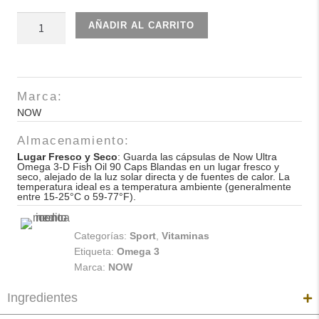
Now
AÑADIR AL CARRITO
Ultra
Omega
3-
D
Marca:
Fish
NOW
Oil
Almacenamiento:
90
Lugar Fresco y Seco
: Guarda las cápsulas de Now Ultra
Caps
Omega 3-D Fish Oil 90 Caps Blandas en un lugar fresco y
seco, alejado de la luz solar directa y de fuentes de calor. La
Blandas
temperatura ideal es a temperatura ambiente (generalmente
entre 15-25°C o 59-77°F).
cantidad
Categorías:
Sport
,
Vitaminas
Etiqueta:
Omega 3
Marca:
NOW
Ingredientes