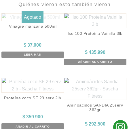
Quiénes vieron esto también vieron
Agotado
Vinagre manzana 500ml
Iso 100 Proteína Vainilla 3lb
$
37.000
$
435.990
LEER MÁS
AÑADIR AL CARRITO
Proteína coco SF 29 serv 2lb
Aminoácidos SANDIA 25serv
362gr
$
359.900
$
292.500
AÑADIR AL CARRITO