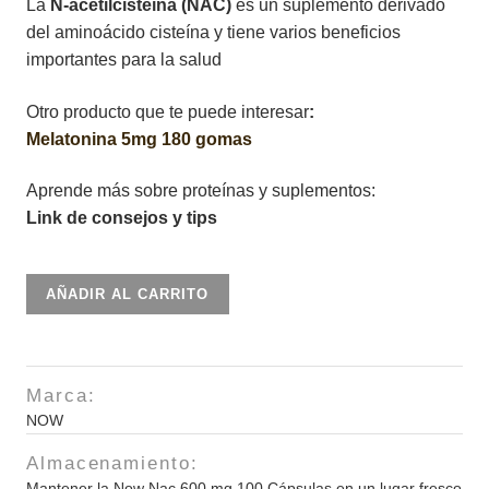
La
N-acetilcisteína (NAC)
es un suplemento derivado
del aminoácido cisteína y tiene varios beneficios
importantes para la salud
Otro producto que te puede interesar
:
Melatonina 5mg 180 gomas
Aprende más sobre proteínas y suplementos:
Link de consejos y tips
Now
AÑADIR AL CARRITO
Nac
600
mg
Marca:
100
NOW
Cápsulas
cantidad
Almacenamiento:
Mantener la Now Nac 600 mg 100 Cápsulas en un lugar fresco