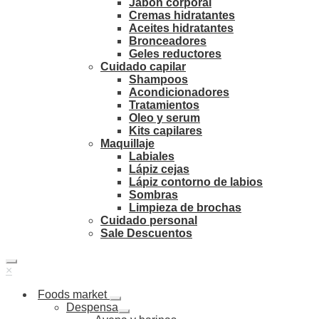
Jabón corporal
Cremas hidratantes
Aceites hidratantes
Bronceadores
Geles reductores
Cuidado capilar
Shampoos
Acondicionadores
Tratamientos
Oleo y serum
Kits capilares
Maquillaje
Labiales
Lápiz cejas
Lápiz contorno de labios
Sombras
Limpieza de brochas
Cuidado personal
Sale Descuentos
×
Foods market
Despensa