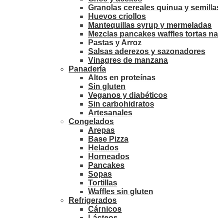
Granolas cereales quinua y semilla
Huevos criollos
Mantequillas syrup y mermeladas
Mezclas pancakes waffles tortas na
Pastas y Arroz
Salsas aderezos y sazonadores
Vinagres de manzana
Panadería
Altos en proteínas
Sin gluten
Veganos y diabéticos
Sin carbohidratos
Artesanales
Congelados
Arepas
Base Pizza
Helados
Horneados
Pancakes
Sopas
Tortillas
Waffles sin gluten
Refrigerados
Cárnicos
Lácteos