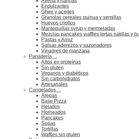
Avena y harinas
Endulzantes
Ghee y aceites
Granolas cereales quinua y semillas
Huevos criollos
Mantequillas syrup y mermeladas
Mezclas pancakes waffles tortas natillas y 
Pastas y Arroz
Salsas aderezos y sazonadores
Vinagres de manzana
Panadería
Altos en proteínas
Sin gluten
Veganos y diabéticos
Sin carbohidratos
Artesanales
Congelados
Arepas
Base Pizza
Helados
Horneados
Pancakes
Sopas
Tortillas
Waffles sin gluten