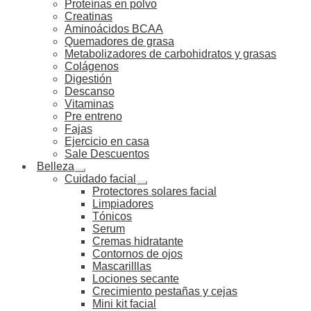
Proteínas en polvo
Creatinas
Aminoácidos BCAA
Quemadores de grasa
Metabolizadores de carbohidratos y grasas
Colágenos
Digestión
Descanso
Vitaminas
Pre entreno
Fajas
Ejercicio en casa
Sale Descuentos
Belleza
Cuidado facial
Protectores solares facial
Limpiadores
Tónicos
Serum
Cremas hidratante
Contornos de ojos
Mascarilllas
Lociones secante
Crecimiento pestañas y cejas
Mini kit facial