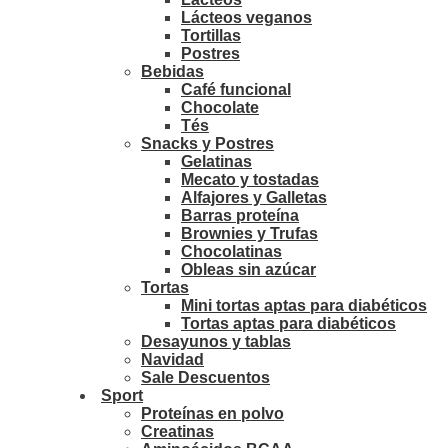
Lácteos veganos
Tortillas
Postres
Bebidas
Café funcional
Chocolate
Tés
Snacks y Postres
Gelatinas
Mecato y tostadas
Alfajores y Galletas
Barras proteína
Brownies y Trufas
Chocolatinas
Obleas sin azúcar
Tortas
Mini tortas aptas para diabéticos
Tortas aptas para diabéticos
Desayunos y tablas
Navidad
Sale Descuentos
Sport
Proteínas en polvo
Creatinas