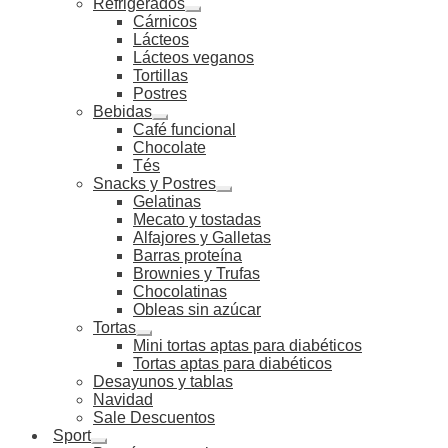
Refrigerados
Cárnicos
Lácteos
Lácteos veganos
Tortillas
Postres
Bebidas
Café funcional
Chocolate
Tés
Snacks y Postres
Gelatinas
Mecato y tostadas
Alfajores y Galletas
Barras proteína
Brownies y Trufas
Chocolatinas
Obleas sin azúcar
Tortas
Mini tortas aptas para diabéticos
Tortas aptas para diabéticos
Desayunos y tablas
Navidad
Sale Descuentos
Sport