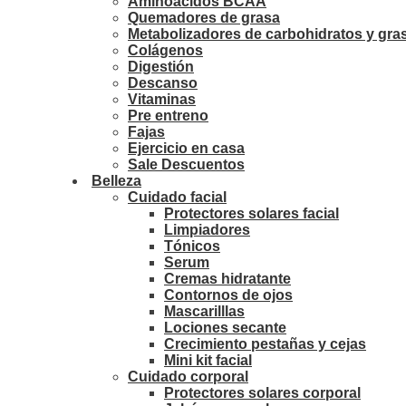
Aminoácidos BCAA
Quemadores de grasa
Metabolizadores de carbohidratos y gra
Colágenos
Digestión
Descanso
Vitaminas
Pre entreno
Fajas
Ejercicio en casa
Sale Descuentos
Belleza
Cuidado facial
Protectores solares facial
Limpiadores
Tónicos
Serum
Cremas hidratante
Contornos de ojos
Mascarilllas
Lociones secante
Crecimiento pestañas y cejas
Mini kit facial
Cuidado corporal
Protectores solares corporal