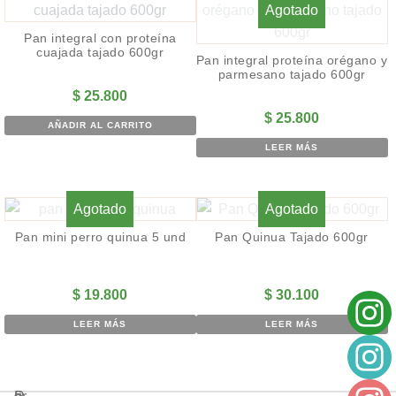
Agotado
Pan integral con proteína
cuajada tajado 600gr
Pan integral proteína orégano y
parmesano tajado 600gr
$
25.800
$
25.800
AÑADIR AL CARRITO
LEER MÁS
Agotado
Agotado
Pan mini perro quinua 5 und
Pan Quinua Tajado 600gr
$
19.800
$
30.100
LEER MÁS
LEER MÁS