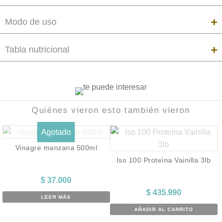
Modo de uso
Tabla nutricional
Quiénes vieron esto también vieron
Agotado
Vinagre manzana 500ml
Iso 100 Proteína Vainilla 3lb
$
37.000
$
435.990
LEER MÁS
AÑADIR AL CARRITO