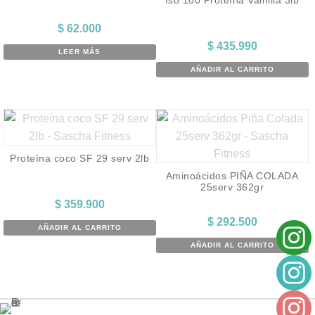
$
62.000
$
435.990
LEER MÁS
AÑADIR AL CARRITO
Proteína coco SF 29 serv 2lb
Aminoácidos PIÑA COLADA
25serv 362gr
$
359.900
$
292.500
AÑADIR AL CARRITO
AÑADIR AL CARRITO