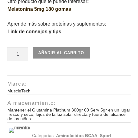
Otro producto que te puede interesar
:
Melatonina 5mg 180 gomas
Aprende más sobre proteínas y suplementos:
Link de consejos y tips
Glutamina
AÑADIR AL CARRITO
Platinum
300gr
60
Serv
Marca:
5gr
MuscleTech
cantidad
Almacenamiento:
Mantener el Glutamina Platinum 300gr 60 Serv 5gr en un lugar
fresco y seco, lejos de la luz solar directa y fuera del alcance
de los niños.
Categorías:
Aminoácidos BCAA
,
Sport