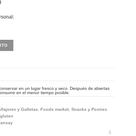
d
sonal:
ITO
onservar en un lugar fresco y seco. Después de abiertas
onsumir en el menor tiempo posible.
lfajores y Galletas
,
Foods market
,
Snacks y Postres
 gluten
vansay