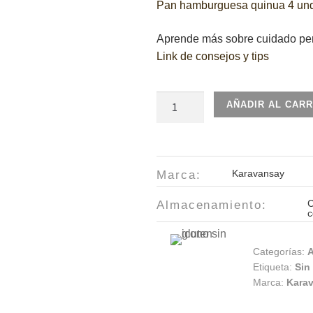
Pan hamburguesa quinua 4 un
Aprende más sobre cuidado per
Link de consejos y tips
Galletas
AÑADIR AL CARR
de
arroz
inflado
integral
Karavansay
Marca:
con
C
Almacenamiento:
quinua
c
60gr
cantidad
Categorías:
A
Etiqueta:
Sin
Marca:
Kara