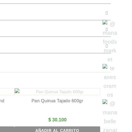
nd
Pan Quinua Tajado 600gr
$
30.100
AÑADIR AL CARRITO