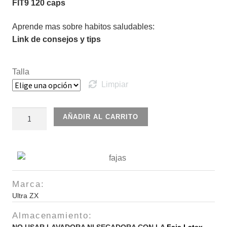
FIT9 120 caps
Aprende mas sobre habitos saludables:
Link de consejos y tips
Talla
Limpiar
Faja
AÑADIR AL CARRITO
Latex
Azul
Ultra
ZX
3
Marca:
ganchos
Ultra ZX
cantidad
Almacenamiento: