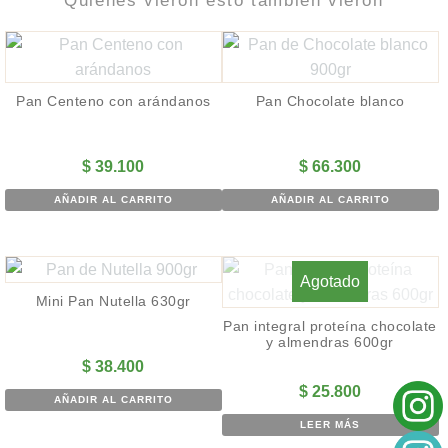
Quiénes vieron esto también vieron
Pan Centeno con arándanos
Pan Chocolate blanco
$
39.100
$
66.300
AÑADIR AL CARRITO
AÑADIR AL CARRITO
Agotado
Mini Pan Nutella 630gr
Pan integral proteína chocolate
y almendras 600gr
$
38.400
$
25.800
AÑADIR AL CARRITO
LEER MÁS