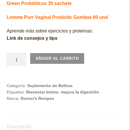
Green Probióticos 30 sachets
Lemme Purr Vaginal Probiotic Gomitas 60 und
Aprende más sobre ejercicios y proteinas:
Link de consejos y tips
Doctor's
AÑADIR AL CARRITO
Recipes
Women's
Probiotics
60
Categoría:
Suplemento de Belleza
Etiquetas:
Bienestar Intimo
,
mejora la digestión
vCaps
Marca:
Doctor's Recipes
cantidad
Descripción