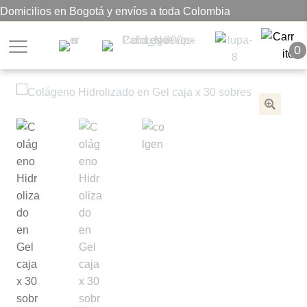
Domicilios en Bogotá y envíos a toda Colombia
0
🔍