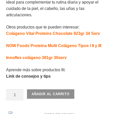
ideal para complementar tu rutina diaria y apoyar el
cuidado de la piel, el cabello, las uñas y las
articulaciones.
Otros productos que te pueden interesar:
Colágeno Vital Proteins Chocolate 923gr 34 Serv
NOW Foods Proteína Multi Colágeno Tipos I II y III
Innoflex colágeno 381gr 30serv
Aprende más sobre productos fit:
Link de consejos y tips
Colágeno
AÑADIR AL CARRITO
Hidrolizado
en
Gel