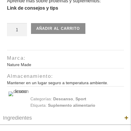
Aprende más sobre proteínas y suplementos:
Link de consejos y tips
Citrato
AÑADIR AL CARRITO
de
Magnesio
250mg
180
Marca:
Caps
Nature Made
cantidad
Almacenamiento:
Mantener en un lugar seguro a temperatura ambiente.
Categorías:
Descanso
,
Sport
Etiqueta:
Suplemento alimentario
Ingredientes